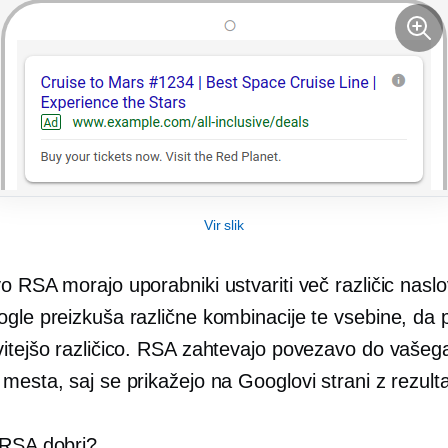
Vir slik
o RSA morajo uporabniki ustvariti več različic naslo
ogle preizkuša različne kombinacije te vsebine, da
vitejšo različico. RSA zahtevajo povezavo do vašeg
mesta, saj se prikažejo na Googlovi strani z rezultat
 RSA dobri?