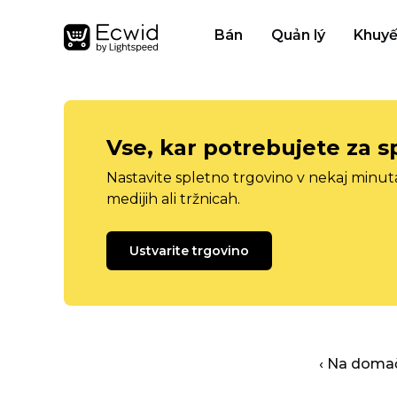
Bán
Quản lý
Khuyế
Vse, kar potrebujete za s
Nastavite spletno trgovino v nekaj minu
medijih ali tržnicah.
Ustvarite trgovino
‹ Na domač