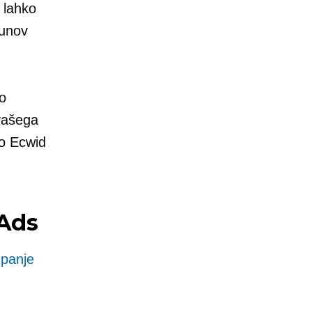
 lahko
čunov
o
vašega
ko Ecwid
 Ads
mpanje