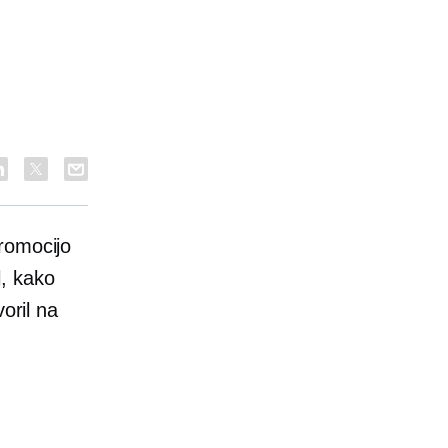
romocijo
, kako
oril na