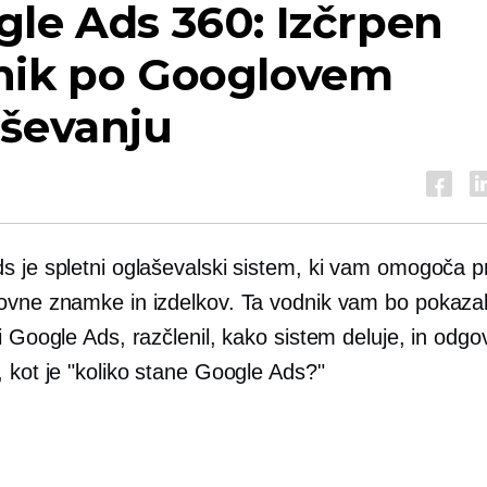
le Ads 360: Izčrpen
nik po Googlovem
aševanju
s je spletni oglaševalski sistem, ki vam omogoča p
ovne znamke in izdelkov. Ta vodnik vam bo pokazal
i Google Ads, razčlenil, kako sistem deluje, in odgov
 kot je "koliko stane Google Ads?"