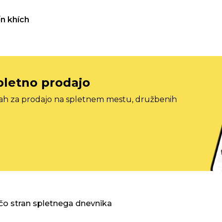
n khích
pletno prodajo
tah za prodajo na spletnem mestu, družbenih
o stran spletnega dnevnika