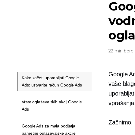
Goog
vod
ogl
22 min bere
Google Ad
Kako začeti uporabljati Google
vaše blag
Ads: ustvarite račun Google Ads
uporabljat
Vrste oglaševalskih akcij Google
vprašanja,
Ads
Začnimo.
Google Ads za mala podjetja:
pametne oglaševalske akcije