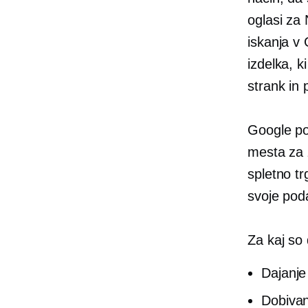
oglasi za 
iskanja v
izdelka, k
strank in 
Google po
mesta za 
spletno t
svoje pod
Za kaj so
Dajanje 
Dobivan