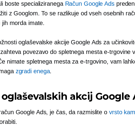
li boste specializiranega
Račun Google Ads
preden
ržiti z Googlom. To se razlikuje od vseh osebnih ra
 jih morda imate.
žnosti oglaševalske akcije Google Ads za učinkovit
 zahteva povezavo do spletnega mesta e-trgovine 
 Če nimate spletnega mesta za e-trgovino, vam lah
omaga
zgradi enega
.
 oglaševalskih akcij Google
račun Google Ads, je čas, da razmislite o
vrsto ka
orabiti.