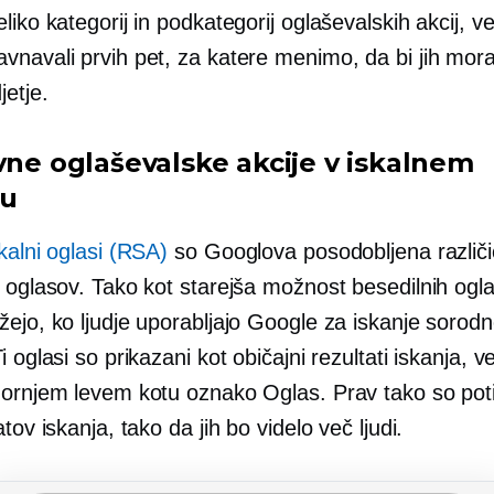
liko kategorij in podkategorij oglaševalskih akcij, v
vnavali prvih pet, za katere menimo, da bi jih mora
etje.
ivne oglaševalske akcije v iskalnem
ju
kalni oglasi (RSA)
so Googlova posodobljena različ
h oglasov. Tako kot starejša možnost besedilnih ogl
žejo, ko ljudje uporabljajo Google za iskanje sorod
i oglasi so prikazani kot običajni rezultati iskanja, 
gornjem levem kotu oznako Oglas. Prav tako so poti
atov iskanja, tako da jih bo videlo več ljudi.