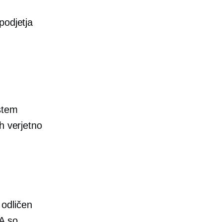
podjetja
stem
h verjetno
 odličen
A so