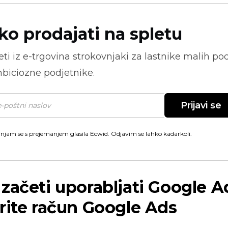
ko prodajati na spletu
ti iz
e-trgovina
strokovnjaki za lastnike malih pod
biciozne podjetnike.
Prijavi se
injam se s prejemanjem glasila Ecwid. Odjavim se lahko kadarkoli.
začeti uporabljati Google A
rite račun Google Ads