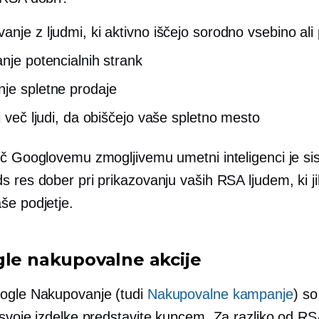
anje z ljudmi, ki aktivno iščejo sorodno vsebino ali 
anje potencialnih strank
je spletne prodaje
i več ljudi, da obiščejo vaše spletno mesto
oč Googlovemu zmogljivemu umetni inteligenci je si
 res dober pri prikazovanju vaših RSA ljudem, ki ji
še podjetje.
gle nakupovalne akcije
ogle Nakupovanje (tudi
Nakupovalne kampanje
) so
 svoje izdelke predstavite kupcem. Za razliko od RS