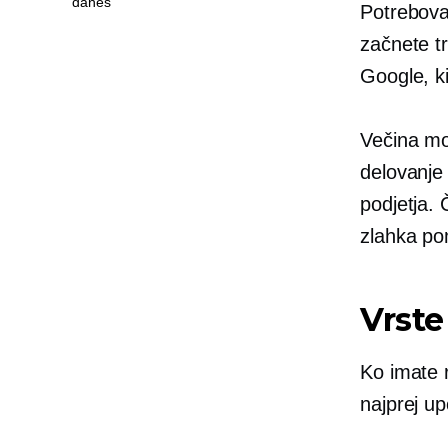
danes
Potrebova
začnete t
Google, ki
Večina mo
delovanje
podjetja.
zlahka p
Vrste
Ko imate 
najprej up