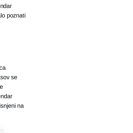
endar
lo poznati
ica
asov se
ne
vendar
snjeni na