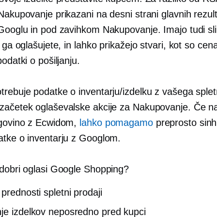
Nakupovanje prikazani na desni strani glavnih rezul
 Googlu in pod zavihkom Nakupovanje. Imajo tudi sl
i ga oglašujete, in lahko prikažejo stvari, kot so ce
podatki o pošiljanju.
trebuje podatke o inventarju/izdelku z vašega sple
začetek oglaševalske akcije za Nakupovanje. Če na
rgovino z Ecwidom,
lahko pomagamo
preprosto sinh
atke o inventarju z Googlom.
 dobri oglasi Google Shopping?
prednosti spletni prodaji
je izdelkov neposredno pred kupci