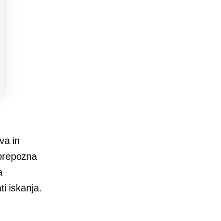
va in
 prepozna
a
i iskanja.