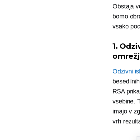
Obstaja ve
bomo obra
vsako podj
1. Odz
omrež
Odzivni is
besedilni
RSA prika
vsebine. T
imajo v z
vrh rezult