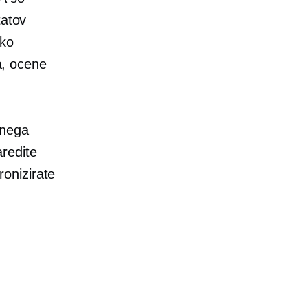
tatov
iko
na, ocene
tnega
redite
ronizirate