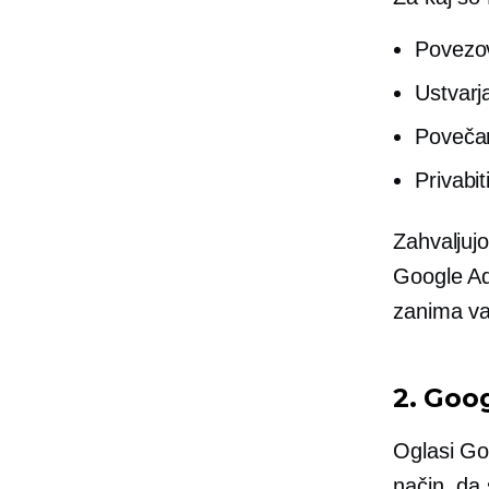
Povezov
Ustvarj
Povečan
Privabit
Zahvaljuj
Google Ads
zanima va
2. Goo
Oglasi Go
način, da