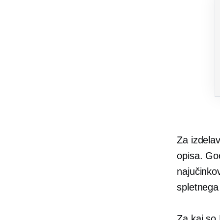
Za izdelav
opisa. Go
najučinko
spletnega 
Za kaj so