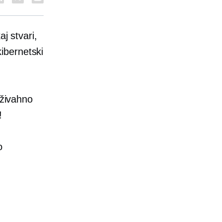
j stvari,
kibernetski
 živahno
!
o