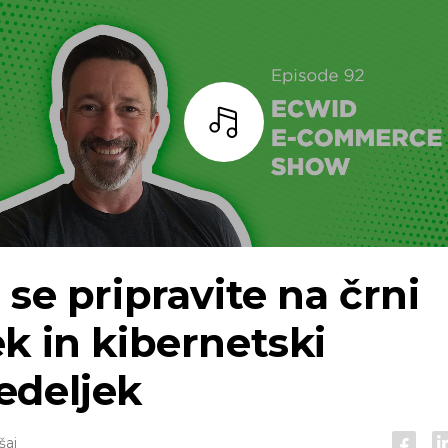
Bar
 se pripravite na črni
k in kibernetski
edeljek
šaj