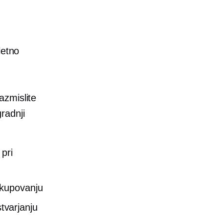
letno
azmislite
radnji
pri
akupovanju
tvarjanju