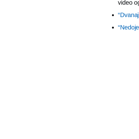
video o
“Dvanajs
“Nedoje