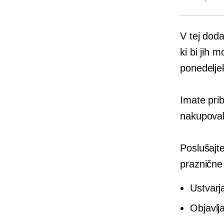
V tej doda
ki bi jih m
ponedelje
Imate prib
nakupoval
Poslušajte
praznične
Ustvarj
Objavlj