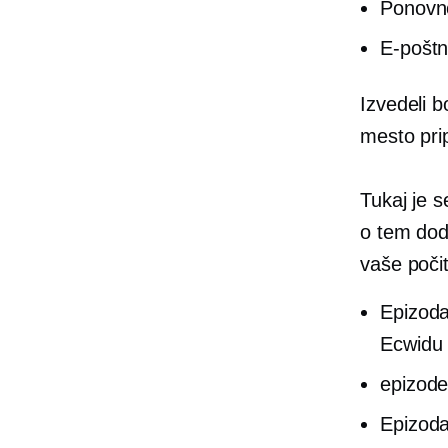
Ponovno
E-poštn
Izvedeli b
mesto pri
Tukaj je 
o tem dod
vaše počit
Epizod
Ecwidu 
epizod
Epizod