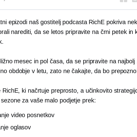
tni epizodi naš gostitelj podcasta RichE pokriva neka
orali narediti, da se letos pripravite na črni petek in 
k.
ližno mesec in pol časa, da se pripravite na najbolj
no obdobje v letu, zato ne čakajte, da bo prepozno
 RichE, ki načrtuje preprosto, a učinkovito strategij
 sezone za vaše malo podjetje prek:
anje video posnetkov
anje oglasov