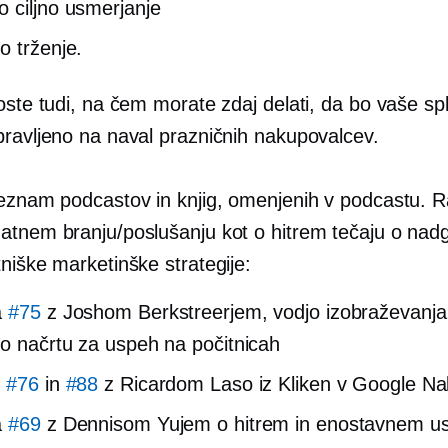
 ciljno usmerjanje
o trženje.
oste tudi, na čem morate zdaj delati, da bo vaše sp
pravljeno na naval prazničnih nakupovalcev.
seznam podcastov in knjig, omenjenih v podcastu. R
atnem branju/poslušanju kot o hitrem tečaju o nadg
niške marketinške strategije:
a
#75
z Joshom Berkstreerjem, vodjo izobraževanja 
o načrtu za uspeh na počitnicah
e
#76
in
#88
z Ricardom Laso iz Kliken v Google N
a
#69
z Dennisom Yujem o hitrem in enostavnem us