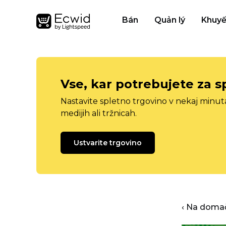
Bán
Quản lý
Khuyế
Vse, kar potrebujete za s
Nastavite spletno trgovino v nekaj minu
medijih ali tržnicah.
Ustvarite trgovino
‹ Na domač