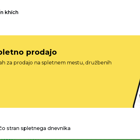
n khích
pletno prodajo
tah za prodajo na spletnem mestu, družbenih
o stran spletnega dnevnika