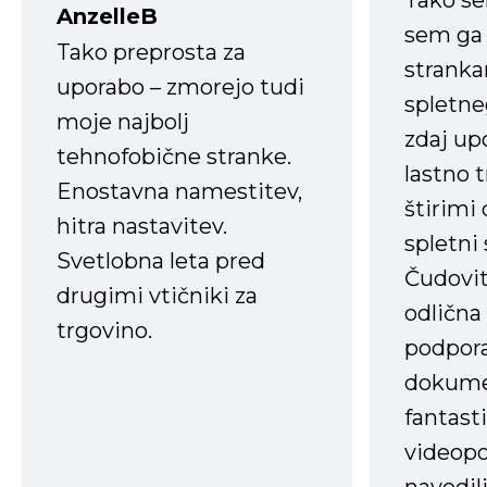
Tako s
AnzelleB
sem ga 
Tako preprosta za
strank
uporabo – zmorejo tudi
spletne
moje najbolj
zdaj up
tehnofobične stranke.
lastno 
Enostavna namestitev,
štirimi
hitra nastavitev.
spletni
Svetlobna leta pred
Čudovit
drugimi vtičniki za
odlična
trgovino.
podpora
dokume
fantast
videopo