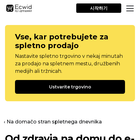
시작하기
Vse, kar potrebujete za
spletno prodajo
Nastavite spletno trgovino v nekaj minutah
za prodajo na spletnem mestu, družbenih
medijih ali tržnicah.
Ustvarite trgovino
‹ Na domačo stran spletnega dnevnika
Od zdravja na domu do e-