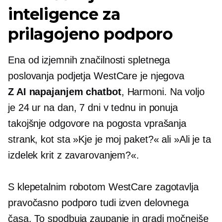
inteligence za
prilagojeno podporo
Ena od izjemnih značilnosti spletnega
poslovanja podjetja WestCare je njegova
Z AI napajanjem
chatbot
, Harmoni. Na voljo
je 24 ur na dan, 7 dni v tednu in ponuja
takojšnje odgovore na pogosta vprašanja
strank, kot sta »Kje je moj paket?« ali »Ali je ta
izdelek krit z zavarovanjem?«.
S klepetalnim robotom WestCare zagotavlja
pravočasno podporo tudi izven delovnega
časa. To spodbuja zaupanje in gradi močnejše