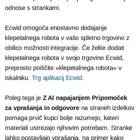
odnose s strankami.
Ecwid omogoča enostavno dodajanje
klepetalnega robota v vašo spletno trgovino z
obilico možnosti integracije. Če želite dodati
klepetalnega robota v svojo trgovino Ecwid,
preprosto poiščite »klepetalnega robota« v
iskalniku.
Trg aplikacij Ecwid
.
Poleg tega je
Z AI napajanjem
Pripomoček
za vprašanja in odgovore
na straneh izdelkov
pomaga
prvič
kupci bolje razumejo, kateri
materiali ustrezajo njihovim potrebam. Stranke
lahko postavljajo vprašanja, na primer kako