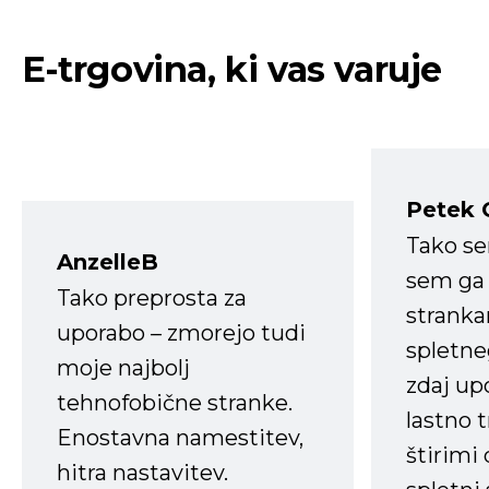
E-trgovina, ki vas varuje
Petek 
Tako s
AnzelleB
sem ga 
Tako preprosta za
strank
uporabo – zmorejo tudi
spletne
moje najbolj
zdaj up
tehnofobične stranke.
lastno 
Enostavna namestitev,
štirimi
hitra nastavitev.