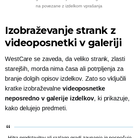
na
povezane z izdelkom
vprašanja
Izobraževanje strank z
videoposnetki v galeriji
WestCare se zaveda, da veliko strank, zlasti
starejših, morda nima časa ali potrpljenja za
branje dolgih opisov izdelkov. Zato so vključili
kratke izobraževalne
videoposnetke
neposredno v galerije izdelkov
, ki prikazuje,
kako delujejo predmeti.
Hitra predstavitev ali razlaga gradi zaupanje in pospešuje