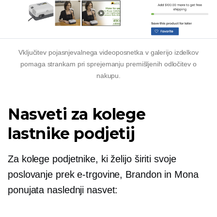
Vključitev pojasnjevalnega videoposnetka v galerijo izdelkov
pomaga strankam pri sprejemanju premišljenih odločitev o
nakupu.
Nasveti za kolege
lastnike podjetij
Za kolege podjetnike, ki želijo širiti svoje
poslovanje prek e-trgovine, Brandon in Mona
ponujata naslednji nasvet: