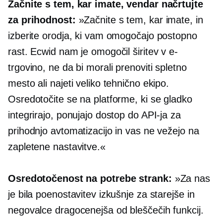
Začnite s tem, kar imate, vendar načrtujte
za prihodnost:
»Začnite s tem, kar imate, in
izberite orodja, ki vam omogočajo postopno
rast. Ecwid nam je omogočil širitev v e-
trgovino, ne da bi morali prenoviti spletno
mesto ali najeti veliko tehnično ekipo.
Osredotočite se na platforme, ki se gladko
integrirajo, ponujajo dostop do API-ja za
prihodnjo avtomatizacijo in vas ne vežejo na
zapletene nastavitve.«
Osredotočenost na potrebe strank:
»Za nas
je bila poenostavitev izkušnje za starejše in
negovalce dragocenejša od bleščečih funkcij.