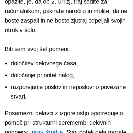
opazite, je, da ob 2. uri zjutraj sedite za
računalnikom, pakirate naročilo in molite, da ne
boste zaspali in ne boste zjutraj odpeljali svojih
otrok v šolo.
Biti sam svoj šef pomeni:
določitev delovnega časa,
določanje prioritet nalog,
razporejanje poslov in
neposlovno povezane
stvari.
Posamezni delavci z izgorelostjo »potrebujejo
pomoč pri strukturni spremembi delovnih
pogojev«,
pravi študija
. Svoj potek dela morate