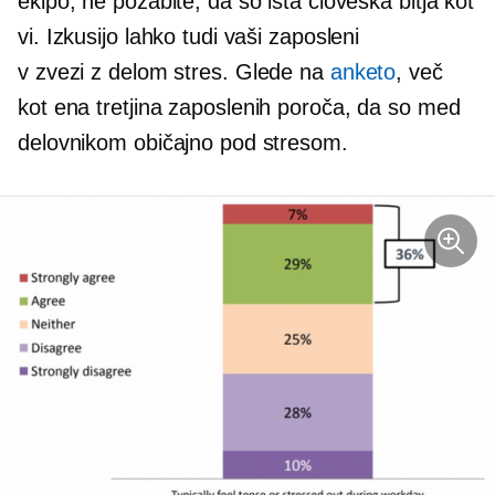
ekipo, ne pozabite, da so ista človeška bitja kot
vi. Izkusijo lahko tudi vaši zaposleni
v zvezi z delom
stres. Glede na
anketo
, več
kot
ena tretjina
zaposlenih poroča, da so med
delovnikom običajno pod stresom.