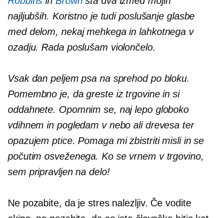
Robbins
in
Brown
sta dva izmed mojih
najljubših. Koristno je tudi poslušanje glasbe
med delom, nekaj mehkega in lahkotnega v
ozadju. Rada poslušam violončelo.
Vsak dan peljem psa na sprehod po bloku.
Pomembno je, da greste iz trgovine in si
oddahnete. Opomnim se, naj lepo globoko
vdihnem in pogledam v nebo ali drevesa ter
opazujem ptice. Pomaga mi zbistriti misli in se
počutim osveženega. Ko se vrnem v trgovino,
sem pripravljen na delo!
Ne pozabite, da je stres nalezljiv. Če vodite