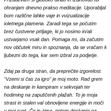
ohranjam dnevno prakso meditacije. Uporabljal
bom različne lahke vaje in
v
vizualizacije
ioletnega plamena. Zaradi tega se počutim
brez čustvene prtljage, ki jo nosimo in/ali
ustvarjamo vsak dan. Pomaga mi, da začutim
nov občutek miru in spoznanja, da se vračam k
ljubezni do tega, kar sem izbral za podjetje.
Zdaj pa druga stran, da preprečite izgorelost.
"Vzemi si čas za igro" je moj moto. Rad grem
na deskanje in kampiram v sekvojah ter
hodim
ing
na zapuščenih plažah. To je moja
strast in stalen val obnovljene energije in moči
v moj svet. Če je zima, potem deskanje na