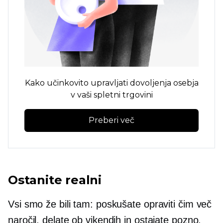
Kako učinkovito upravljati dovoljenja osebja
v vaši spletni trgovini
Preberi več
Ostanite realni
Vsi smo že bili tam: poskušate opraviti čim več
naročil, delate ob vikendih in ostajate pozno.