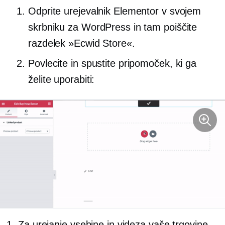
Odprite urejevalnik Elementor v svojem
skrbniku za WordPress in tam poiščite
razdelek »Ecwid Store«.
Povlecite in spustite pripomoček, ki ga
želite uporabiti:
Za urejanje vsebine in videza vaše trgovine