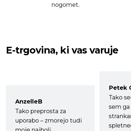
nogomet.
E-trgovina, ki vas varuje
Petek 
Tako s
AnzelleB
sem ga 
Tako preprosta za
strank
uporabo – zmorejo tudi
spletne
moje najbolj