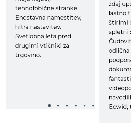
zdaj up
tehnofobične stranke.
lastno 
Enostavna namestitev,
štirimi
hitra nastavitev.
spletni
Svetlobna leta pred
Čudovit
drugimi vtičniki za
odlična
trgovino.
podpora
dokume
fantast
videopo
navodili
Ecwid, t