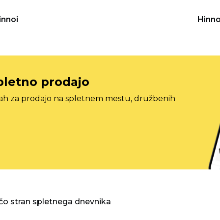
innoi
Hinno
pletno prodajo
tah za prodajo na spletnem mestu, družbenih
o stran spletnega dnevnika