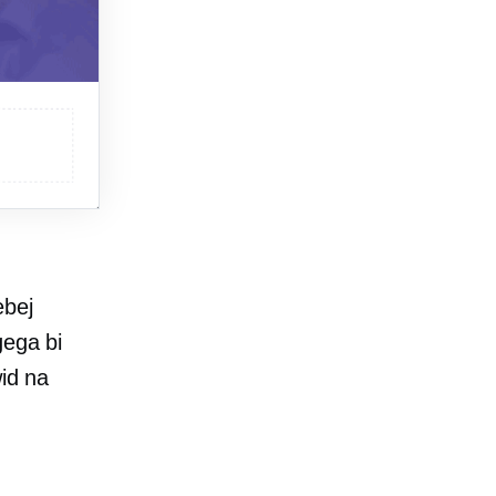
ebej
gega bi
wid na