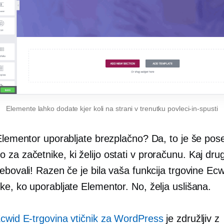
Elemente lahko dodate kjer koli na strani v trenutku
povleci-in-spusti
 Elementor uporabljate brezplačno? Da, to je še pos
za začetnike, ki želijo ostati v proračunu. Kaj dru
ebovali! Razen če je bila vaša funkcija trgovine Ec
e, ko uporabljate Elementor. No, želja uslišana.
cwid
E-trgovina
vtičnik za WordPress
je združljiv z