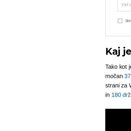
Str
Kaj j
Tako kot j
močan
37
strani za
in
180 drž