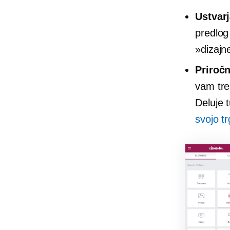
Ustvarj
predlo
»dizajn
Priročn
vam tre
Deluje 
svojo t