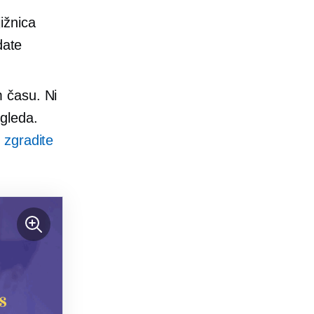
ižnica
date
m času. Ni
gleda.
o
zgradite