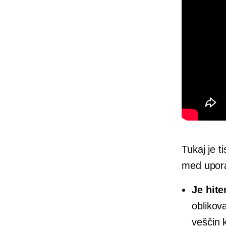
Tukaj je t
med upor
Je hite
oblikov
veščin k