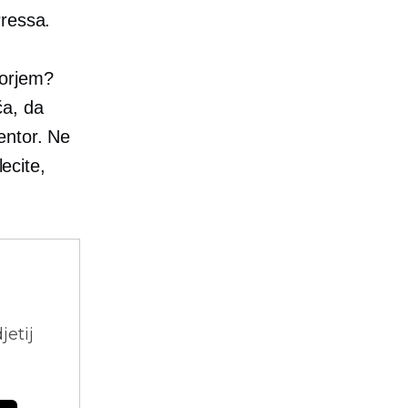
Pressa.
torjem?
a, da
entor. Ne
lecite,
jetij