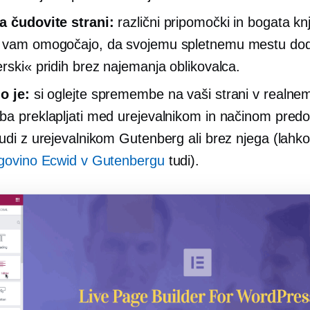
a čudovite strani:
različni pripomočki in bogata knj
g vam omogočajo, da svojemu spletnemu mestu do
erski« pridih brez najemanja oblikovalca.
o je:
si oglejte spremembe na vaši strani v realne
ba preklapljati med urejevalnikom in načinom predo
tudi z urejevalnikom Gutenberg ali brez njega (lahk
rgovino Ecwid v Gutenbergu
tudi).