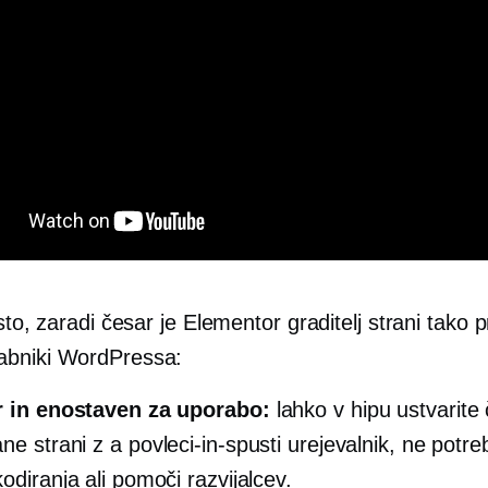
isto, zaradi česar je Elementor graditelj strani tako pr
abniki WordPressa:
r in enostaven za uporabo:
lahko v hipu ustvarite
ane strani z a
povleci-in-spusti
urejevalnik, ne potre
odiranja ali pomoči razvijalcev.