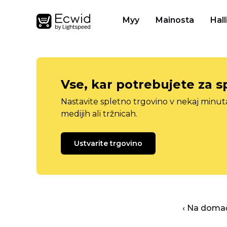
Myy
Mainosta
Hall
Vse, kar potrebujete za s
Nastavite spletno trgovino v nekaj minu
medijih ali tržnicah.
Ustvarite trgovino
‹ Na domač