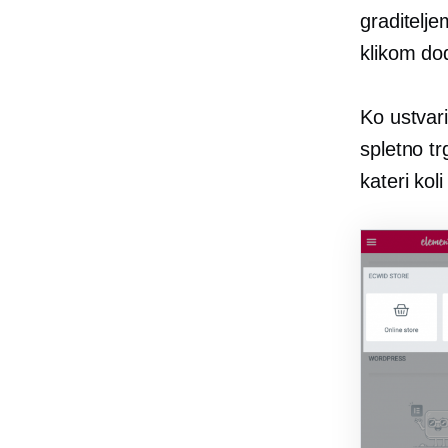
graditelj
klikom dod
Ko ustvar
spletno t
kateri kol