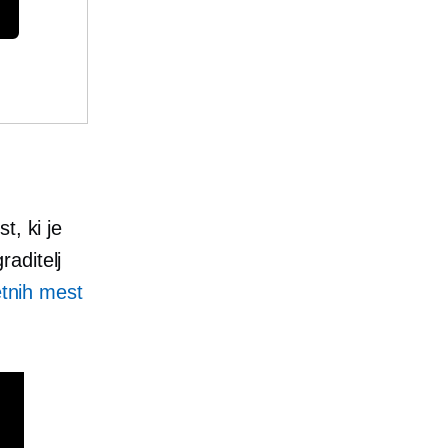
t, ki je
raditelj
letnih mest