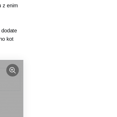
u z enim
j dodate
no kot