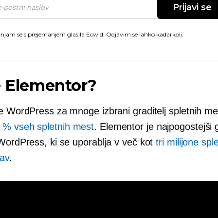
Prijavi se
injam se s prejemanjem glasila Ecwid. Odjavim se lahko kadarkoli.
e Elementor?
e WordPress za mnoge izbrani graditelj spletnih mes
 % vseh spletnih mest
. Elementor je najpogostejši g
 WordPress, ki se uporablja v več kot
tri milijone sp
av
.