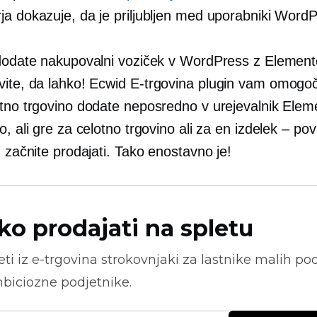
ja dokazuje, da je priljubljen med uporabniki Word
 dodate nakupovalni voziček v WordPress z Elemen
vite, da lahko! Ecwid
E-trgovina
plugin vam omogoč
etno trgovino dodate neposredno v urejevalnik Elem
o, ali gre za celotno trgovino ali za en izdelek – pov
n začnite prodajati. Tako enostavno je!
ko prodajati na spletu
ti iz
e-trgovina
strokovnjaki za lastnike malih pod
biciozne podjetnike.