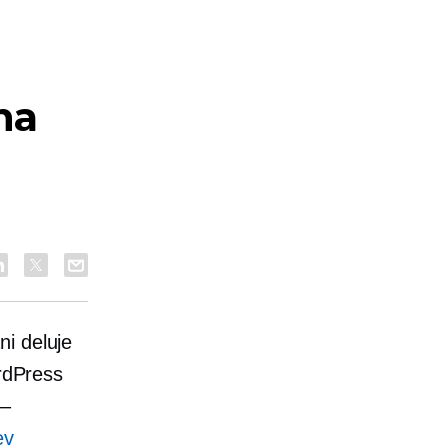
na
ni deluje
ordPress
 –
ev