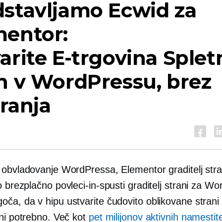
dstavljamo Ecwid za
mentor:
arite
E-trgovina
Splet
n v WordPressu, brez
ranja
 obvladovanje WordPressa, Elementor graditelj stra
To brezplačno
povleci-in-spusti
graditelj strani za W
ča, da v hipu ustvarite čudovito oblikovane strani
 ni potrebno. Več kot
pet milijonov aktivnih namestit