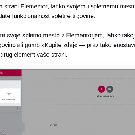
em strani Elementor, lahko svojemu spletnemu mest
ate funkcionalnost spletne trgovine.
ite svoje spletno mesto z Elementorjem, lahko tako
rgovino ali gumb »Kupite zdaj« — prav tako enostav
i drug element vaše strani.