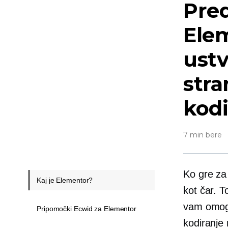
Pre
Ele
ustv
stra
kodi
7 min bere
Ko gre za
Kaj je Elementor?
kot čar. 
vam omogo
Pripomočki Ecwid za Elementor
kodiranje