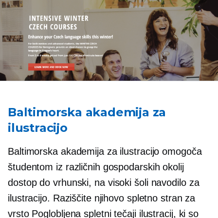
Baltimorska akademija za
ilustracijo
Baltimorska akademija za ilustracijo omogoča
študentom iz različnih gospodarskih okolij
dostop do
vrhunski,
na visoki šoli
navodilo za
ilustracijo. Raziščite njihovo spletno stran za
vrsto
Poglobljena
spletni tečaji ilustracij, ki so