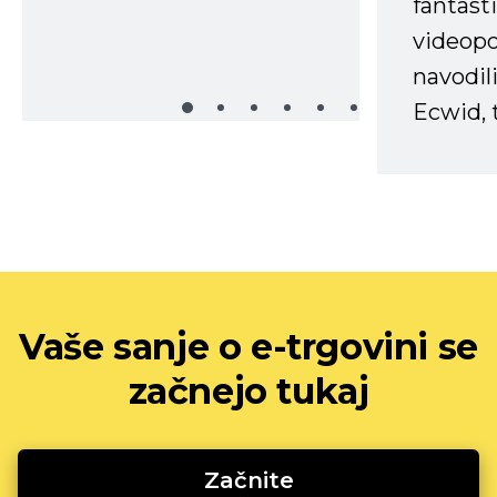
fantast
videopo
navodili
Ecwid, t
Vaše sanje o e-trgovini se
začnejo tukaj
Začnite