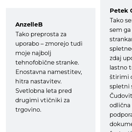
Petek 
Tako s
AnzelleB
sem ga 
Tako preprosta za
strank
uporabo – zmorejo tudi
spletne
moje najbolj
zdaj up
tehnofobične stranke.
lastno 
Enostavna namestitev,
štirimi
hitra nastavitev.
spletni
Svetlobna leta pred
Čudovit
drugimi vtičniki za
odlična
trgovino.
podpora
dokume