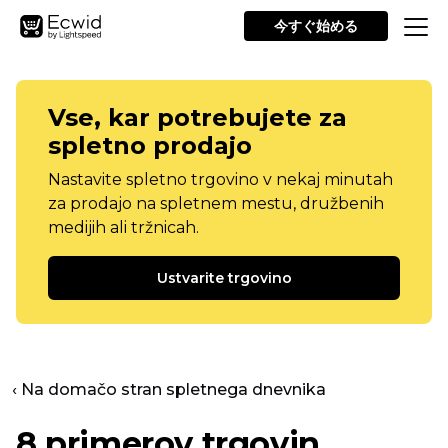
今すぐ始める
Vse, kar potrebujete za
spletno prodajo
Nastavite spletno trgovino v nekaj minutah
za prodajo na spletnem mestu, družbenih
medijih ali tržnicah.
Ustvarite trgovino
‹ Na domačo stran spletnega dnevnika
8 primerov trgovin