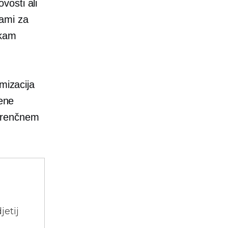
vosti ali
jami za
nkam
mizacija
šene
kurenčnem
jetij