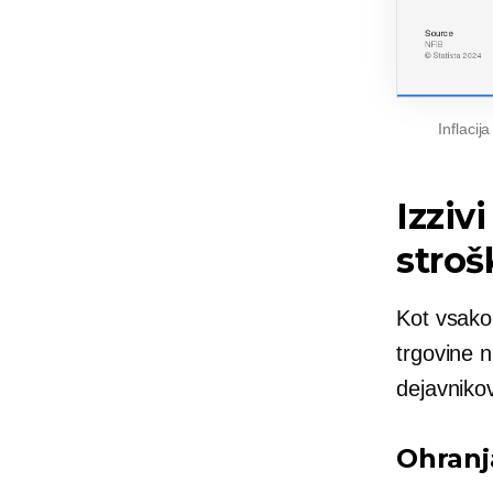
Inflacij
Izzivi
stroš
Kot vsako
trgovine n
dejavnikov
Ohranja