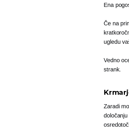
Ena pogost
Če na pri
kratkoročn
ugledu va
Vedno ocen
strank.
Krmarj
Zaradi moč
določanju
osredotoč