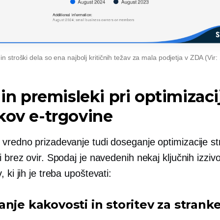
a in stroški dela so ena najbolj kritičnih težav za mala podjetja v ZDA (Vir:
 in ​​premisleki pri optimizaci
kov e-trgovine
 vredno prizadevanje tudi doseganje optimizacije st
i brez ovir. Spodaj je navedenih nekaj ključnih izzivo
, ki jih je treba upoštevati:
nje kakovosti in storitev za strank