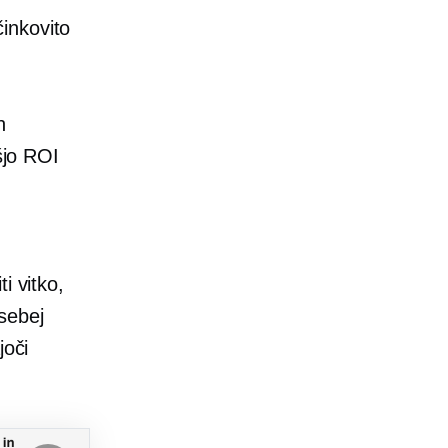
inkovito
h
šjo ROI
i vitko,
osebej
joči