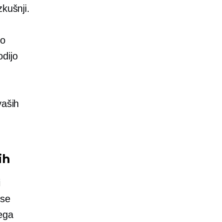
kušnji.
ko
odijo
vaših
ih
i
 se
ega