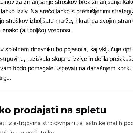
ačinov za zmanjšanje stroškov brez zmanjšanja kako
e lahko izziv. Na srečo lahko s premišljenimi strategi
jo stroškov izboljšate marže, hkrati pa svojim stra
 enako (ali boljšo) vrednost.
v spletnem dnevniku bo pojasnila, kaj vključuje opti
-trgovine, raziskala skupne izzive in delila preizku
ki vam bodo pomagale uspevati na današnjem kon
trgu.
ko prodajati na spletu
ti iz
e-trgovina
strokovnjaki za lastnike malih pod
biciozne podjetnike.