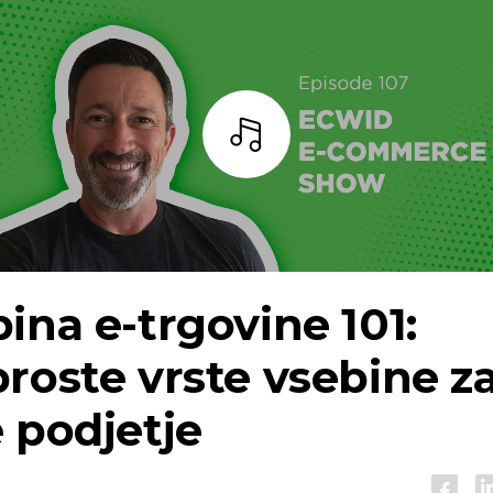
Bar
ina e-trgovine 101:
roste vrste vsebine z
 podjetje