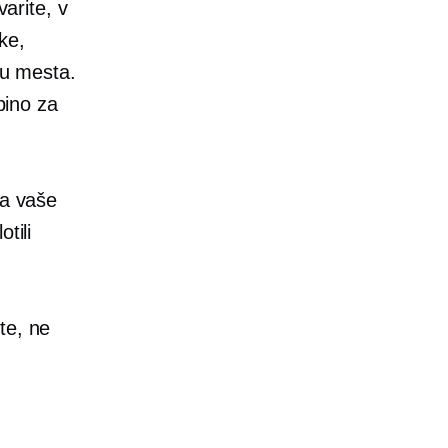
varite, v
ke,
cu mesta.
bino za
za vaše
tili
te, ne