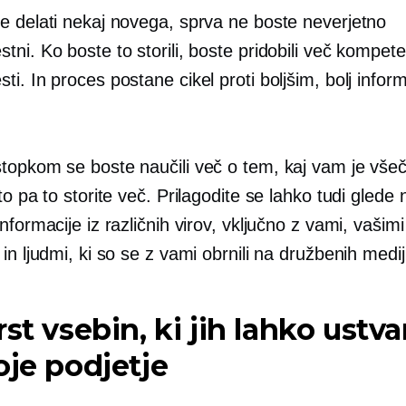
e delati nekaj novega, sprva ne boste neverjetno
ni. Ko boste to storili, boste pridobili več kompete
i. In proces postane cikel proti boljšim, bolj infor
.
topkom se boste naučili več o tem, kaj vam je všeč 
to pa to storite več. Prilagodite se lahko tudi glede 
nformacije iz različnih virov, vključno z vami, vašimi
in ljudmi, ki so se z vami obrnili na družbenih medij
rst vsebin, ki jih lahko ustva
oje podjetje