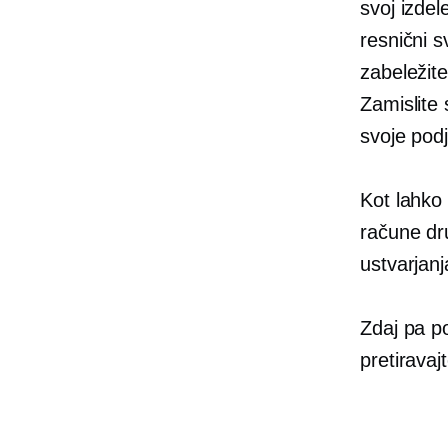
svoj izdel
resnični s
zabeležite
Zamislite 
svoje podj
Kot lahko 
račune dru
ustvarjanja
Zdaj pa po
pretiravaj