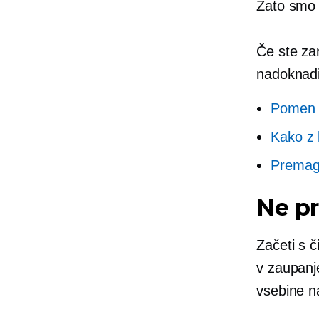
Zato smo 
Če ste za
nadoknadi
Pomen u
Kako z 
Premago
Ne pr
Začeti s 
v
zaupanj
vsebine
n