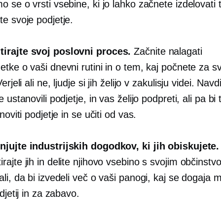
 se o vrsti vsebine, ki jo lahko začnete izdelovati 
e svoje podjetje.
irajte svoj poslovni proces.
Začnite nalagati
tke o vaši dnevni rutini in o tem, kaj počnete za s
erjeli ali ne, ljudje si jih želijo
v zakulisju
videi. Navdi
 ustanovili podjetje, in vas želijo podpreti, ali pa bi 
noviti podjetje in se učiti od vas.
jujte industrijskih dogodkov, ki jih obiskujete.
ajte jih in delite njihovo vsebino s svojim občinstv
li, da bi izvedeli več o vaši panogi, kaj se dogaja 
odjetij in za zabavo.