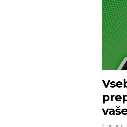
Vseb
prep
vaše
4 min bere