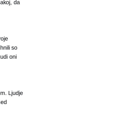
takoj, da
voje
hnili so
tudi oni
om. Ljudje
med