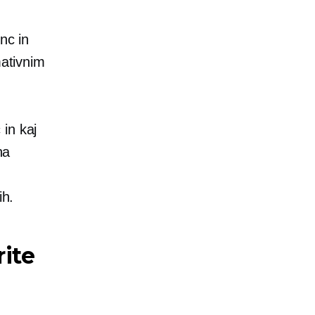
nc in
mativnim
in kaj
na
ih.
rite