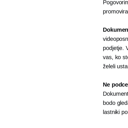
Pogovorimo
promovirat
Dokument
videoposne
podjetje. V
vas, ko ste
želeli usta
Ne podcen
Dokumentir
bodo gleda
lastniki p