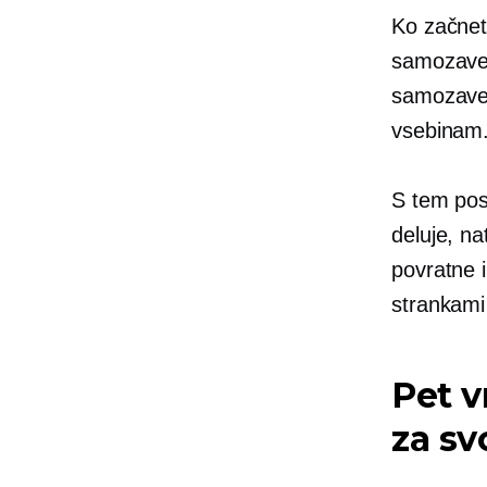
Ko začnet
samozavest
samozavest
vsebinam
S tem pos
deluje, na
povratne i
strankami 
Pet v
za sv