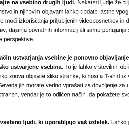
jte na vsebino drugih ljudi.
Nekateri ljudje že cil
nstvo in njihovim objavam lahko dodate lastne vpog
e moči izkoriščanja priljubljenih videoposnetkov in 
v, dajanja povratnih informacij ali samo ponujanja 
e perspektive.
način ustvarjanja vsebine je ponovno objavljanj
ško ustvarjene
vsebina.
To je lahko v številnih obl
hko znova objavite sliko stranke, ki nosi a
T-shirt
iz 
 Seveda jih morate vedno vprašati za dovoljenje za
straneh, vendar je to odličen način, da pokažete sv
 vsebino ljudi, ki uporabljajo vaš izdelek.
Lahko 