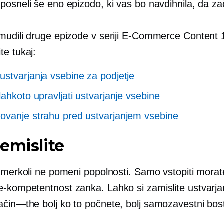
posneli še eno epizodo, ki vas bo navdihnila, da za
mudili druge epizode v seriji E-Commerce Content 1
te tukaj:
stvarjanja vsebine za podjetje
lahkoto upravljati ustvarjanje vsebine
vanje strahu pred ustvarjanjem vsebine
emislite
čimerkoli ne pomeni popolnosti. Samo vstopiti morat
e-kompetentnost
zanka. Lahko si zamislite ustvarja
ačin—the
bolj ko to počnete, bolj samozavestni bost