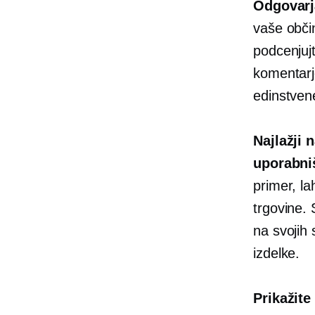
Odgovarja
vaše obči
podcenjujt
komentarje
edinstven
Najlažji 
uporabni
primer, la
trgovine.
na svojih 
izdelke.
Prikažite