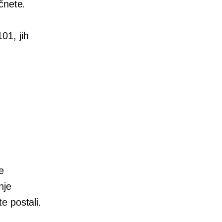
čnete.
01, jih
e
nje
e postali.