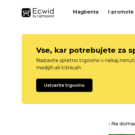
Magbenta
I-promote
Vse, kar potrebujete za s
Nastavite spletno trgovino v nekaj minu
medijih ali tržnicah.
Ustvarite trgovino
‹ Na domač