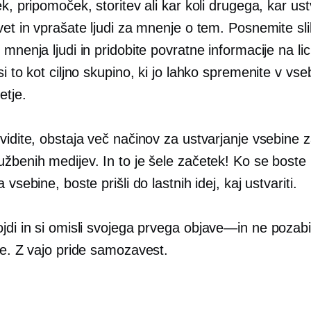
ek, pripomoček, storitev ali kar koli drugega, kar ust
vet in vprašate ljudi za mnenje o tem. Posnemite sli
 mnenja ljudi in pridobite povratne informacije na li
si to kot ciljno skupino, ki jo lahko spremenite v vse
etje.
vidite, obstaja več načinov za ustvarjanje vsebine 
žbenih medijev. In to je šele začetek! Ko se boste lo
 vsebine, boste prišli do lastnih idej, kaj ustvariti.
jdi in si omisli svojega prvega
objave—in
ne pozabi
te. Z vajo pride samozavest.