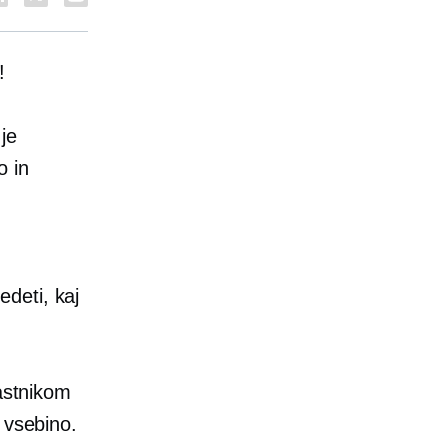
!
je
o in
deti, kaj
lastnikom
 vsebino.