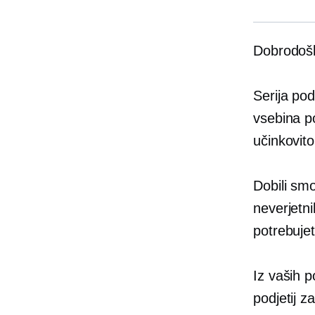
Dobrodošl
Serija po
vsebina p
učinkovito
Dobili smo
neverjetn
potrebujet
Iz vaših p
podjetij z