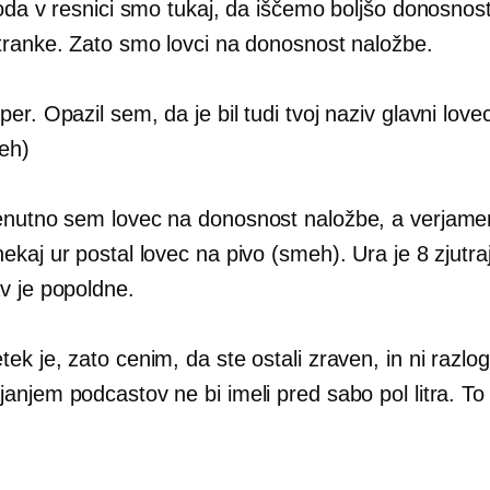
Toda v resnici smo tukaj, da iščemo boljšo donosnos
tranke. Zato smo lovci na donosnost naložbe.
er. Opazil sem, da je bil tudi tvoj naziv glavni lovec
eh)
nutno sem lovec na donosnost naložbe, a verjame
kaj ur postal lovec na pivo (smeh). Ura je 8 zjutraj
v je popoldne.
ek je, zato cenim, da ste ostali zraven, in ni razlo
njem podcastov ne bi imeli pred sabo pol litra. To 