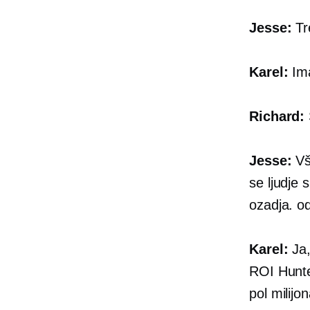
Jesse:
Tr
Karel:
Ima
Richard:
Jesse:
Vše
se ljudje 
ozadja. od
Karel:
Ja,
ROI Hunte
pol milij