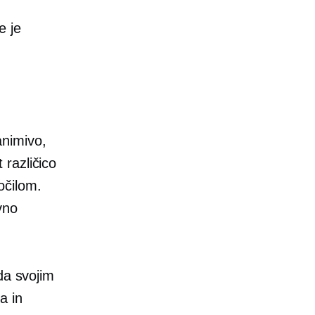
e je
animivo,
različico
očilom.
vno
da svojim
a in