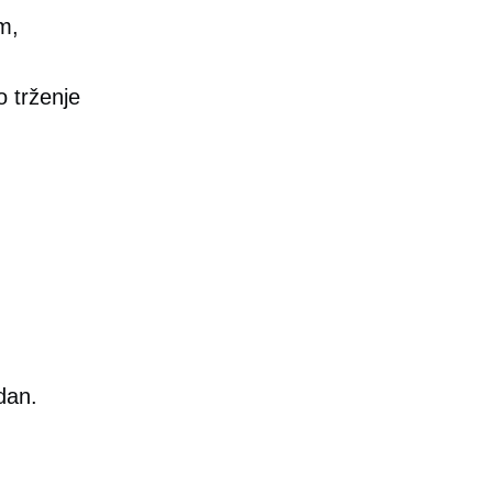
m,
 trženje
dan.