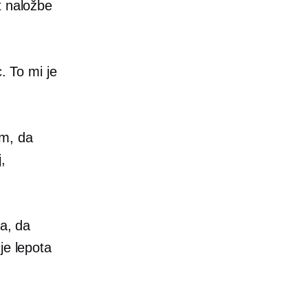
t naložbe
. To mi je
m, da
,
ga, da
je lepota