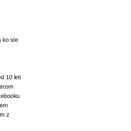
a ko ste
d 10 leti
o ecom
acebooku
šem
om z