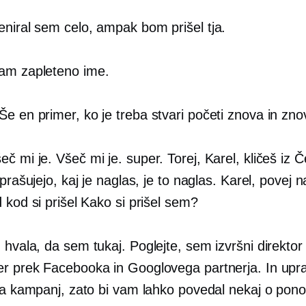
eniral sem celo, ampak bom prišel tja.
m zapleteno ime.
Še en primer, ko je treba stvari početi znova in zno
č mi je. Všeč mi je. super. Torej, Karel, kličeš iz 
sprašujejo, kaj je naglas, je to naglas. Karel, povej
 kod si prišel Kako si prišel sem?
 hvala, da sem tukaj. Poglejte, sem izvršni direktor
r prek Facebooka in Googlovega partnerja. In upr
ona kampanj, zato bi vam lahko povedal nekaj o po