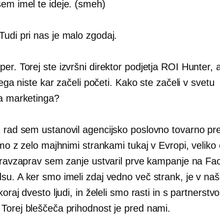
em imel te ideje. (smeh)
Tudi pri nas je malo zgodaj.
er. Torej ste izvršni direktor podjetja ROI Hunter, 
 tega niste kar začeli početi. Kako ste začeli v svetu
ga marketinga?
 rad sem ustanovil agencijsko poslovno tovarno pre
smo z zelo majhnimi strankami tukaj v Evropi, velik
 Pravzaprav sem zanje ustvaril prve kampanje na F
su. A ker smo imeli zdaj vedno več strank, je v na
koraj dvesto ljudi, in želeli smo rasti in s partnerstv
Torej bleščeča prihodnost je pred nami.