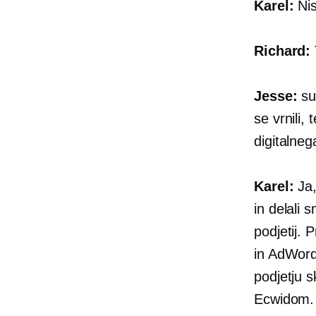
Karel:
Nis
Richard:
Jesse:
sup
se vrnili,
digitalne
Karel:
Ja,
in delali 
podjetij.
in AdWord
podjetju s
Ecwidom. 