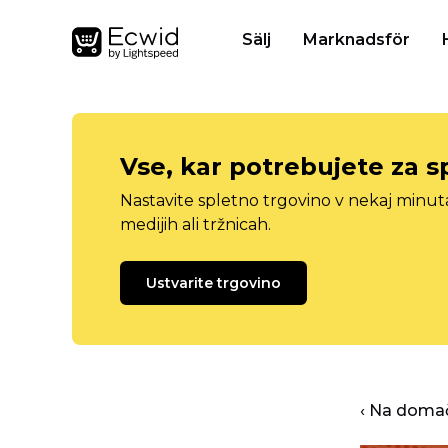
Sälj
Marknadsför
Vse, kar potrebujete za s
Nastavite spletno trgovino v nekaj minu
medijih ali tržnicah.
Ustvarite trgovino
‹ Na domač