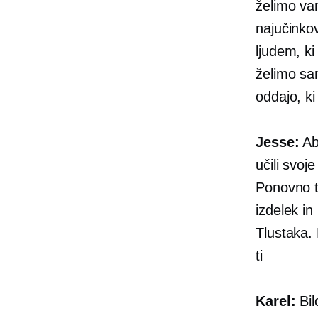
želimo vam
najučinkov
ljudem, ki
želimo sam
oddajo, ki
Jesse:
Abs
učili svoj
Ponovno t
izdelek in
Tlustaka.
ti
Karel:
Bil