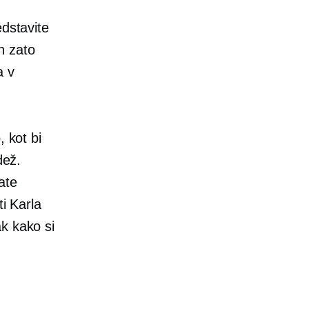
edstavite
In zato
a v
, kot bi
dež.
ate
ti Karla
k kako si