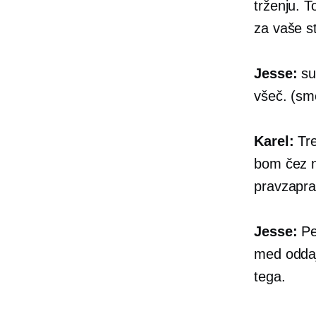
trženju. 
za vaše s
Jesse:
sup
všeč. (sm
Karel:
Tre
bom čez ne
pravzapra
Jesse:
Pet
med oddaja
tega.