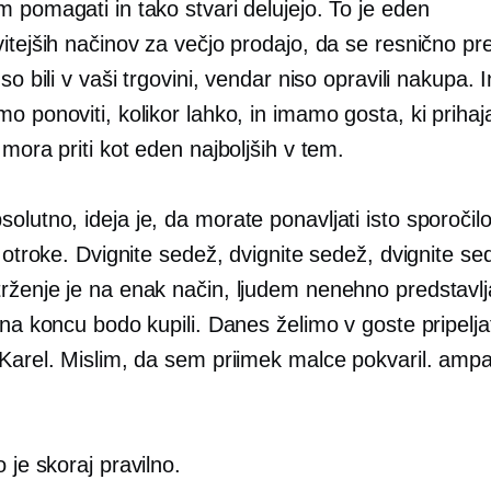
 pomagati in tako stvari delujejo. To je eden
itejših načinov za večjo prodajo, da se resnično pr
 so bili v vaši trgovini, vendar niso opravili nakupa. 
o ponoviti, kolikor lahko, in imamo gosta, ki prihaj
 mora priti kot eden najboljših v tem.
olutno, ideja je, da morate ponavljati isto sporočilo
e otroke. Dvignite sedež, dvignite sedež, dvignite se
rženje je na enak način, ljudem nenehno predstavlj
 na koncu bodo kupili. Danes želimo v goste pripelja
 Karel. Mislim, da sem priimek malce pokvaril. ampa
o je skoraj pravilno.