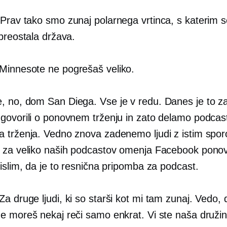
Prav tako smo zunaj polarnega vrtinca, s katerim s
preostala država.
Minnesote ne pogrešaš veliko.
, no, dom San Diega. Vse je v redu. Danes je to z
govorili o ponovnem trženju in zato delamo podcast 
 trženja. Vedno znova zadenemo ljudi z istim spor
 za veliko naših podcastov omenja Facebook pono
islim, da je to resnična pripomba za podcast.
Za druge ljudi, ki so starši kot mi tam zunaj. Vedo, 
e moreš nekaj reči samo enkrat. Vi ste naša družin