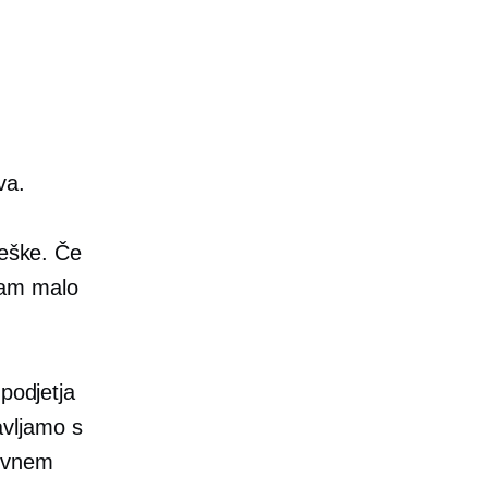
va.
Češke. Če
 nam malo
 podjetja
avljamo s
novnem