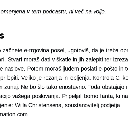
omenjena v tem podcastu, ni več na voljo.
s
 začnete
e-trgovina
posel, ugotoviš, da je treba opr
ri. Stvari moraš dati v škatle in jih zalepiti ter izrezat
vse naslove. Potem moraš ljudem poslati e-pošto in 
 prilepiti. Veliko je rezanja in lepljenja. Kontrola C, k
m zunaj. Ne bo šlo tako enostavno. Toda obstajajo n
cijo vašega poslovanja. Pripeljali bomo fanta, ki 
vljenje: Willa Christensena,
soustanovitelj
podjetja
mation.com.