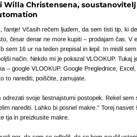
i Willa Christensena,
soustanovitelj
utomation
, fantje! Včasih rečem ljudem, da sem tisti tip, ki d
sto, česar denar ne more kupiti – prodajam čas. V 
žb sem 16 ur na teden prepisal in lepil. In mislil se
 boljši način. Nekdo mi je pokazal VLOOKUP. Tukaj j
ena – google VLOOKUP. Google Preglednice, Excel,
o to narediti, poiščite, zamujate.
 odrezati svoje
šestnajsturni
postopek. Rekel sem s
elim narediti. Lahko bi posnel makre." Torej nasvet 
te tja in preizkusite makre.
volj nor, da sem se odločil, da se bom naučil vstopiti