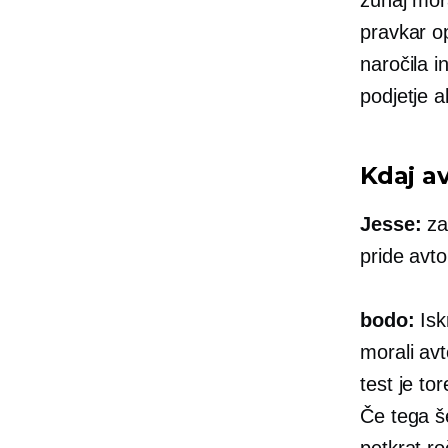
pravkar op
naročila i
podjetje a
Kdaj av
Jesse:
z
pride avto
bodo:
Iskr
morali av
test je to
Če tega še
petkrat ro