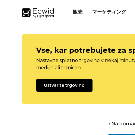
販売
マーケティング
Vse, kar potrebujete za s
Nastavite spletno trgovino v nekaj minu
medijih ali tržnicah.
Ustvarite trgovino
‹ Na domač