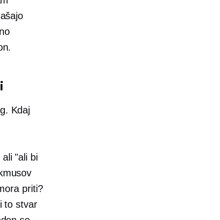
našajo
čno
on.
i
og. Kdaj
li "ali bi
Lakmusov
mora priti?
i to stvar
reden se