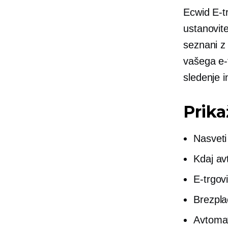
Ecwid
E-t
ustanovit
seznani z 
vašega
e-
sledenje 
Prik
Nasveti
Kdaj av
E-trgov
Brezpla
Avtomat