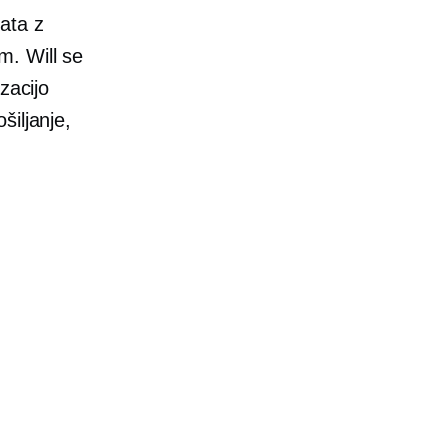
ata z
m. Will se
zacijo
šiljanje,