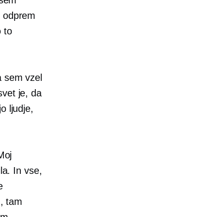
no odprem
 to
a sem vzel
vet je, da
 ljudje,
Moj
la. In vse,
e
u, tam
vam