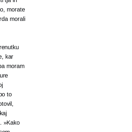
co, morate
rda morali
trenutku
e, kar
o pa moram
 ure
oj
bo to
tovil,
kaj
e. »Kako
 sem