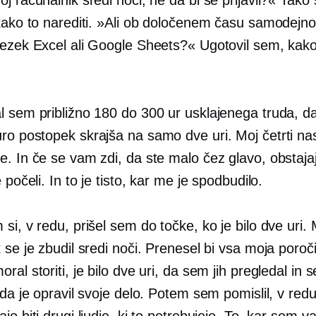
 kako to narediti. »Ali ob določenem času samodej
vezek Excel ali Google Sheets?« Ugotovil sem, kako
l sem približno 180 do 300 ur usklajenega truda, d
uro
postopek skrajša na samo dve uri. Moj četrti nas
. In če se vam zdi, da ste malo čez glavo, obstajajo
e počeli. In to je tisto, kar me je spodbudilo.
si, v redu, prišel sem do točke, ko je bilo dve uri. 
 se je zbudil sredi noči. Prenesel bi vsa moja poroči
ral storiti, je bilo dve uri, da sem jih pregledal in s
 da je opravil svoje delo. Potem sem pomislil, v red
jo biti drugi ljudje, ki to potrebujejo. To, kar sem 