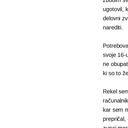
ugotovil,
delovni z
narediti.
Potrebova
svoje
16-
ne obupate
ki so to ž
Rekel sem 
računalnik
kar sem mo
prepričal,
zunaj mora