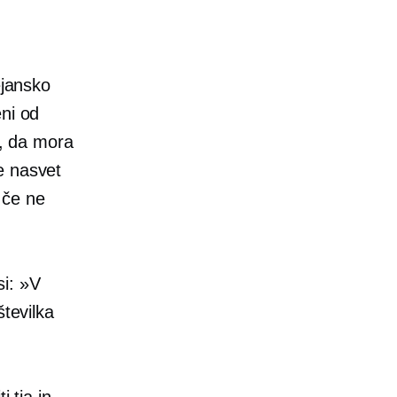
ejansko
eni od
m, da mora
e nasvet
 če ne
i: »V
številka
 tja in