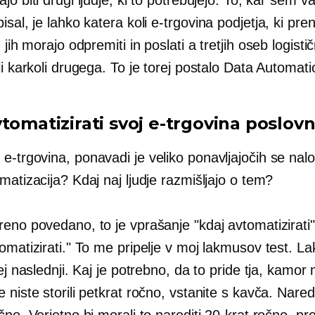
isal, je lahko katera koli
e-trgovina
podjetja, ki pre
n jih morajo odpremiti in poslati a
tretjih oseb
logisti
li karkoli drugega. To je torej postalo Data Automati
tomatizirati svoj
e-trgovina
poslovn
a
e-trgovina,
ponavadi je veliko ponavljajočih se nal
matizacija? Kdaj naj ljudje razmišljajo o tem?
eno povedano, to je vprašanje "kdaj avtomatizirati" a
tomatizirati." To me pripelje v moj lakmusov test. 
rej naslednji. Kaj je potrebno, da to pride tja, kamor 
 niste storili petkrat ročno, vstanite s kavča. Nared
čno. Verjetno bi morali to narediti 20-krat ročno, p