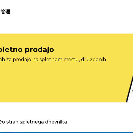
管理
pletno prodajo
tah za prodajo na spletnem mestu, družbenih
o stran spletnega dnevnika