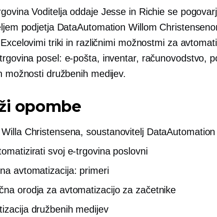
rgovina
Voditelja oddaje Jesse in Richie se pogovarj
eljem podjetja DataAutomation Willom Christenseno
Excelovimi triki in različnimi možnostmi za avtomati
trgovina
posel: e-pošta, inventar, računovodstvo, po
in možnosti družbenih medijev.
aži opombe
 Willa Christensena,
soustanovitelj
DataAutomation
tomatizirati svoj
e-trgovina
poslovni
ina
avtomatizacija: primeri
čna orodja za avtomatizacijo za začetnike
izacija družbenih medijev