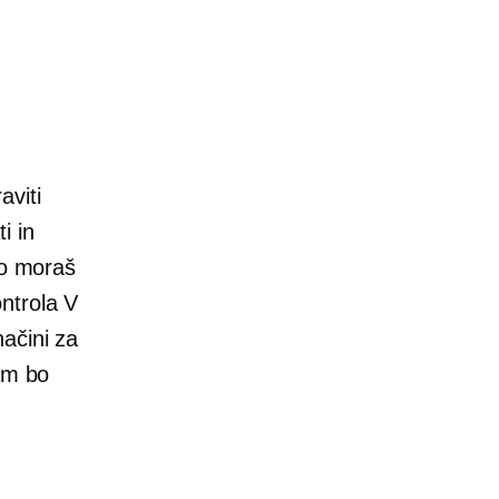
aviti
i in
to moraš
ontrola V
ačini za
nam bo