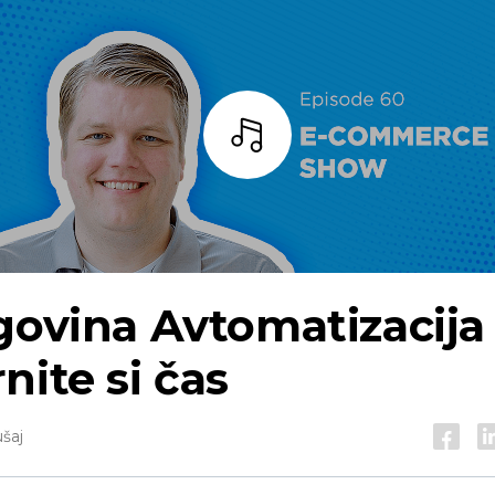
Bar
govina
Avtomatizacija
nite si čas
šaj