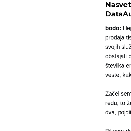
Nasvet
DataA
bodo:
Hej
prodaja ti
svojih slu
obstajati
številka 
veste, kak
Začel sem
redu, to ž
dva, pojdi
Bil sem do