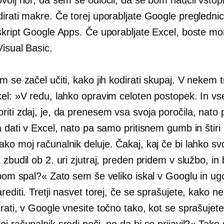
dirati makre. Če torej uporabljate Google pregledni
 skript Google Apps. Če uporabljate Excel, boste mo
Visual Basic.
m se začel učiti, kako jih kodirati skupaj. V nekem 
kel: »V redu, lahko opravim celoten postopek. In vs
riti zdaj, je, da prenesem vsa svoja poročila, nat
a dati v Excel, nato pa samo pritisnem gumb in štiri
ko moj računalnik deluje. Čakaj, kaj če bi lahko sv
 zbudil ob 2. uri zjutraj, preden pridem v službo, in 
 bom spal?« Zato sem še veliko iskal v Googlu in ugo
rediti. Tretji nasvet torej, če se sprašujete, kako ne
rati, v Google vnesite točno tako, kot se sprašujet
j računalnik sredi noči, ne da bi se prijavil?« Tako