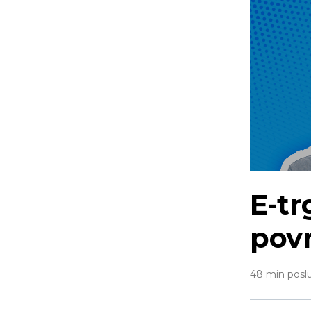
E-tr
povr
48 min poslu