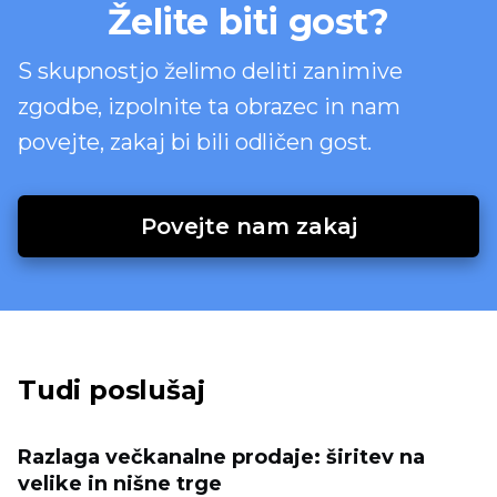
Želite biti gost?
S skupnostjo želimo deliti zanimive
zgodbe, izpolnite ta obrazec in nam
povejte, zakaj bi bili odličen gost.
Povejte nam zakaj
Tudi poslušaj
Razlaga večkanalne prodaje: širitev na
velike in nišne trge