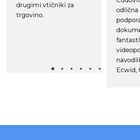
Čudovit
drugimi vtičniki za
odlična
trgovino.
podpora
dokume
fantast
videopo
navodili
Ecwid, t