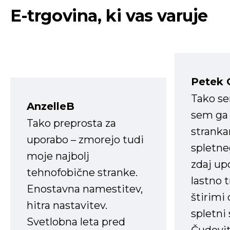
E-trgovina, ki vas varuje
Petek 
Tako s
AnzelleB
sem ga 
Tako preprosta za
strank
uporabo – zmorejo tudi
spletne
moje najbolj
zdaj up
tehnofobične stranke.
lastno 
Enostavna namestitev,
štirimi
hitra nastavitev.
spletni
Svetlobna leta pred