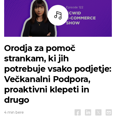
Bar
Orodja za pomoč
strankam, ki jih
potrebuje vsako podjetje:
Večkanalni
Podpora,
proaktivni klepeti in
drugo
4 min bere