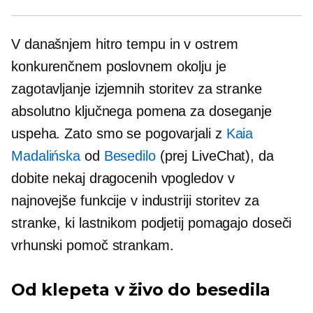
V današnjem
hitro tempu
in v ostrem
konkurenčnem poslovnem okolju je
zagotavljanje izjemnih storitev za stranke
absolutno ključnega pomena za doseganje
uspeha. Zato smo se pogovarjali z
Kaia
Madalińska
od
Besedilo
(prej LiveChat), da
dobite nekaj dragocenih vpogledov v
najnovejše funkcije v industriji storitev za
stranke, ki lastnikom podjetij pomagajo doseči
vrhunski
pomoč strankam.
Od klepeta v živo do besedila