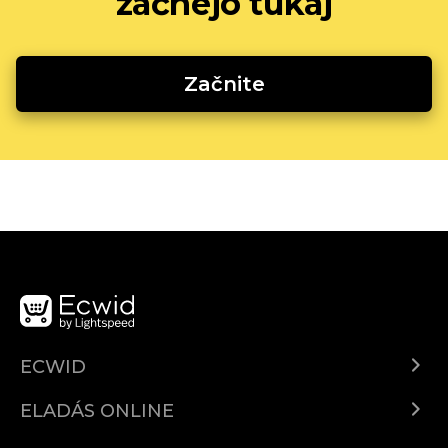
začnejo tukaj
Začnite
ECWID
Ecwid.com
ELADÁS ONLINE
Árkalkuláció
Eladni mindenhol