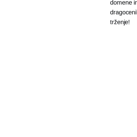
domene in
dragoceni
trženje!