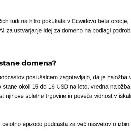
ich tudi na hitro pokukata v Ecwidovo beta orodje, 
 AI za ustvarjanje idej za domeno na podlagi podrob
 stane domena?
i podcastov poslušalcem zagotavljajo, da je naložba
o stane okoli 15 do 16 USD na leto, vredna naložba.
t njihove spletne trgovine in poveča vidnost v iskaln
.
e celotno epizodo podcasta za več nasvetov o izbiri