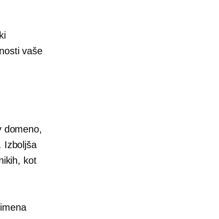
ki
nosti vaše
 v domeno,
 Izboljša
ikih, kot
 imena