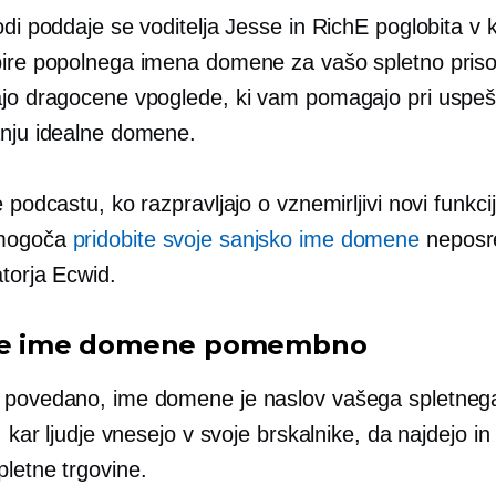
odi poddaje se voditelja Jesse in RichE poglobita v k
bire popolnega imena domene za vašo spletno priso
ajo dragocene vpoglede, ki vam pomagajo pri usp
anju idealne domene.
e podcastu, ko razpravljajo o vznemirljivi novi funkcij
mogoča
pridobite svoje sanjsko ime domene
neposr
torja Ecwid.
 je ime domene pomembno
 povedano, ime domene je naslov vašega spletneg
o, kar ljudje vnesejo v svoje brskalnike, da najdejo i
pletne trgovine.