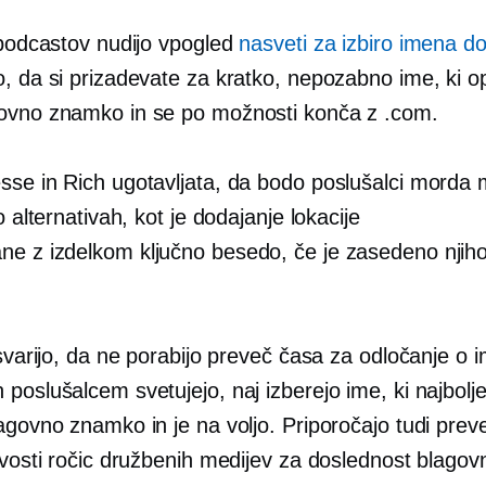
i podcastov nudijo vpogled
nasveti za izbiro imena 
, da si prizadevate za kratko, nepozabno ime, ki o
ovno znamko in se po možnosti konča z .com.
sse in Rich ugotavljata, da bodo poslušalci morda 
 o alternativah, kot je dodajanje lokacije
ne z izdelkom
ključno besedo, če je zasedeno njih
 svarijo, da ne porabijo preveč časa za odločanje o 
poslušalcem svetujejo, naj izberejo ime, ki najbolje
agovno znamko in je na voljo. Priporočajo tudi preve
ivosti ročic družbenih medijev za doslednost blagov