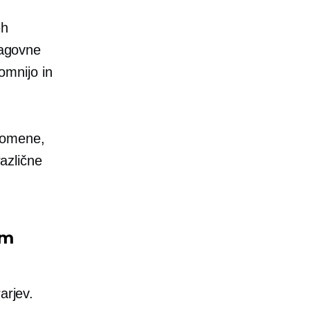
eh
lagovne
omnijo in
omene,
različne
om
arjev.