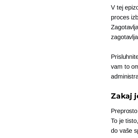
V tej epiz
proces iz
Zagotavlj
zagotavlj
Prisluhnit
vam to o
administra
Zakaj
Preprosto
To je tist
do vaše s