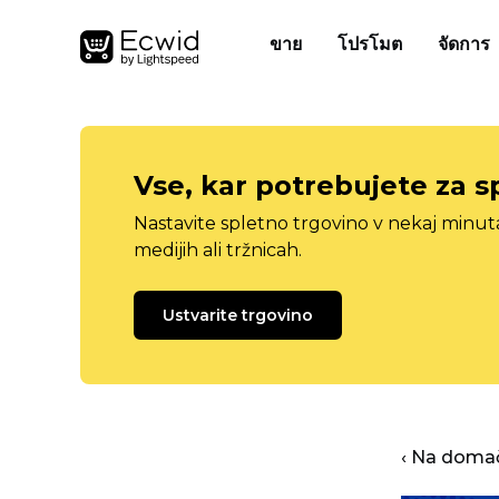
ขาย
โปรโมต
จัดการ
Vse, kar potrebujete za s
Nastavite spletno trgovino v nekaj minu
medijih ali tržnicah.
Ustvarite trgovino
‹ Na domač