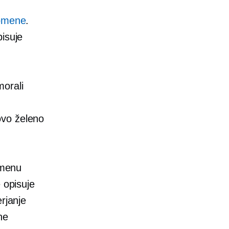
domene
.
pisuje
morali
ovo želeno
imenu
 opisuje
rjanje
ne