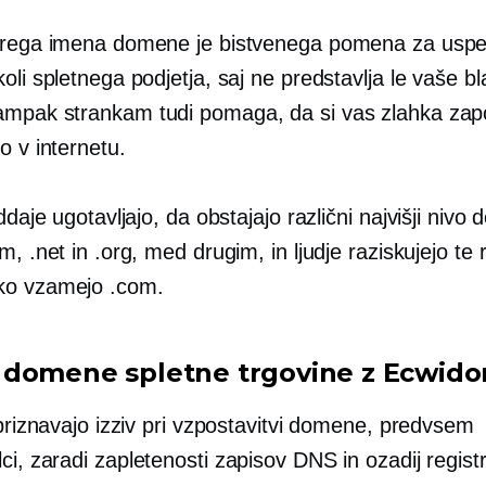
brega imena domene je bistvenega pomena za usp
oli spletnega podjetja, saj ne predstavlja le vaše b
mpak strankam tudi pomaga, da si vas zlahka zap
o v internetu.
oddaje ugotavljajo, da obstajajo različni
najvišji nivo
d
m, .net in .org, med drugim, in ljudje raziskujejo te 
ko vzamejo .com.
domene spletne trgovine z Ecwid
 priznavajo izziv pri vzpostavitvi domene, predvsem
ci,
zaradi zapletenosti zapisov DNS in ozadij registr