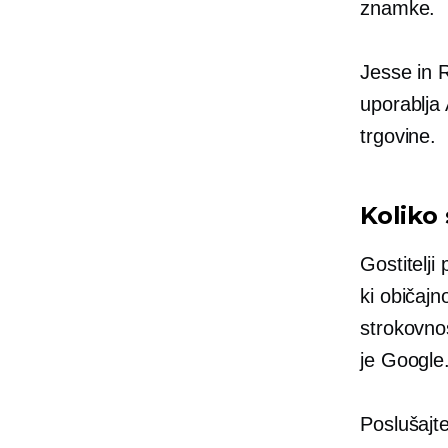
znamke.
Jesse in R
uporablja
trgovine.
Koliko
Gostitelj
ki običajn
strokovnos
je Google
Poslušajt