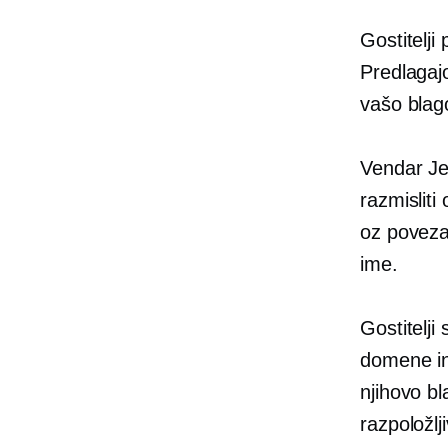
Gostitelj
Predlagajo
vašo blag
Vendar Je
razmisliti
oz
poveza
ime.
Gostitelji
domene in 
njihovo bl
razpoložlj