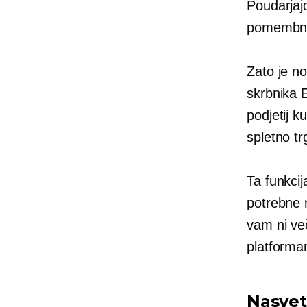
Poudarjajo
pomembne 
Zato je n
skrbnika 
podjetij k
spletno tr
Ta funkci
potrebne 
vam ni več
platforma
Nasvet