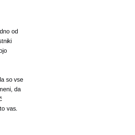
edno od
tniki
ojo
da so vse
meni, da
č
to vas.