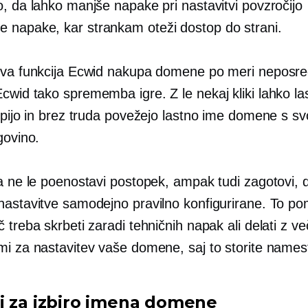
, da lahko manjše napake pri nastavitvi povzročijo
napake, kar strankam oteži dostop do strani.
ova funkcija Ecwid nakupa domene po meri neposr
Ecwid tako
sprememba igre.
Z le nekaj kliki lahko las
upijo in brez truda povežejo lastno ime domene s sv
govino.
ja ne le poenostavi postopek, ampak tudi zagotovi, 
nastavitve samodejno pravilno konfigurirane. To po
 treba skrbeti zaradi tehničnih napak ali delati z ve
mi za nastavitev vaše domene, saj to storite names
i za izbiro imena domene