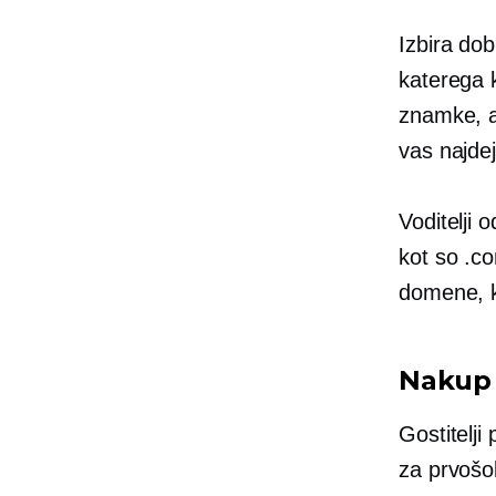
Izbira do
katerega k
znamke, a
vas najdej
Voditelji 
kot so .co
domene, 
Nakup 
Gostitelji
za
prvošol