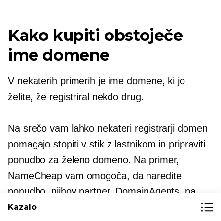
Kako kupiti obstoječe
ime domene
V nekaterih primerih je ime domene, ki jo
želite, že registriral nekdo drug.
Na srečo vam lahko nekateri registrarji domen
pomagajo stopiti v stik z lastnikom in pripraviti
ponudbo za želeno domeno. Na primer,
NameCheap vam omogoča, da naredite
ponudbo, njihov partner, DomainAgents, pa
vam pomaga priti do lastnika in zaščititi
Kazalo