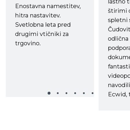
lastno 
Enostavna namestitev,
štirimi
hitra nastavitev.
spletni
Svetlobna leta pred
Čudovit
drugimi vtičniki za
odlična
trgovino.
podpora
dokume
fantast
videopo
navodili
Ecwid, t