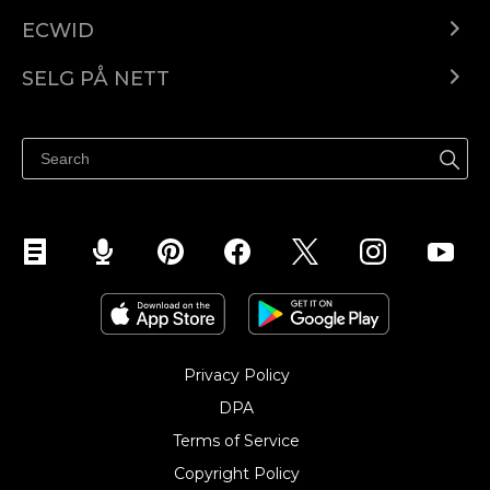
ECWID
Ecwid.com
SELG PÅ NETT
Pris
Selg hvor som helst
Hjelpesenter
Selg på Facebook
Selg på Instagram
Privacy Policy
DPA
Terms of Service
Copyright Policy‎