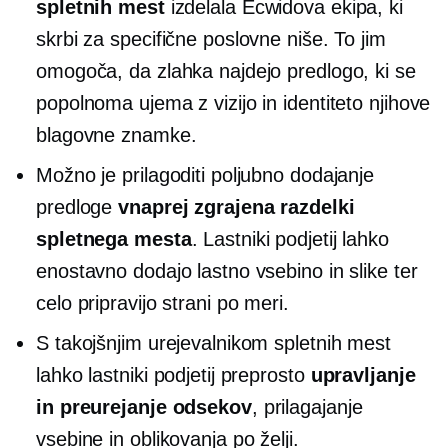
spletnih mest
izdelala Ecwidova ekipa, ki
skrbi za specifične poslovne niše. To jim
omogoča, da zlahka najdejo predlogo, ki se
popolnoma ujema z vizijo in identiteto njihove
blagovne znamke.
Možno je prilagoditi poljubno dodajanje
predloge
vnaprej zgrajena
razdelki
spletnega mesta
. Lastniki podjetij lahko
enostavno dodajo lastno vsebino in slike ter
celo pripravijo strani po meri.
S takojšnjim urejevalnikom spletnih mest
lahko lastniki podjetij preprosto
upravljanje
in preurejanje odsekov
, prilagajanje
vsebine in oblikovanja po želji.