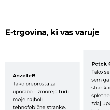
E-trgovina, ki vas varuje
Petek 
Tako s
AnzelleB
sem ga 
Tako preprosta za
strank
uporabo – zmorejo tudi
spletne
moje najbolj
zdaj up
tehnofobične stranke.