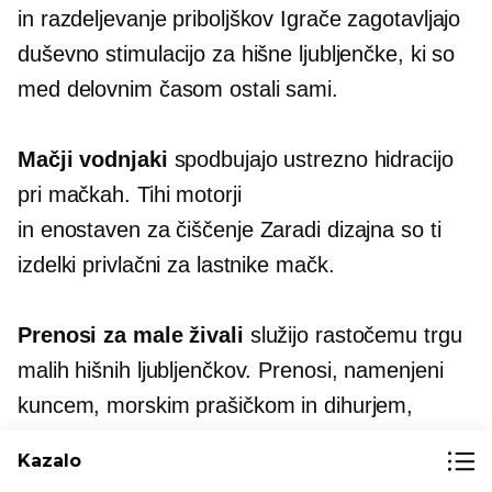
in
razdeljevanje priboljškov
Igrače zagotavljajo
duševno stimulacijo za hišne ljubljenčke, ki so
med delovnim časom ostali sami.
Mačji vodnjaki
spodbujajo ustrezno hidracijo
pri mačkah. Tihi motorji
in
enostaven za čiščenje
Zaradi dizajna so ti
izdelki privlačni za lastnike mačk.
Prenosi za male živali
služijo rastočemu trgu
malih hišnih ljubljenčkov. Prenosi, namenjeni
kuncem, morskim prašičkom in dihurjem,
zapolnjujejo specifično nišo z manjšo
Kazalo
konkurenco.