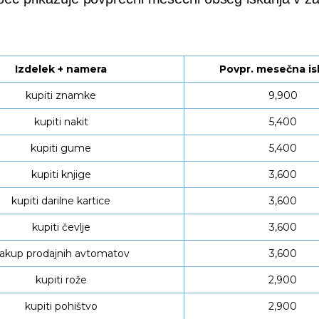
Izdelek + namera
Povpr. mesečna is
kupiti znamke
9,900
kupiti nakit
5,400
kupiti gume
5,400
kupiti knjige
3,600
kupiti darilne kartice
3,600
kupiti čevlje
3,600
akup prodajnih avtomatov
3,600
kupiti rože
2,900
kupiti pohištvo
2,900