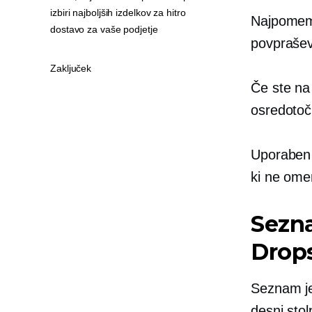
izbiri najboljših izdelkov za hitro
Najpomembn
dostavo za vaše podjetje
povprašev
Zaključek
Če ste na
osredotoči
Uporabe
ki ne ome
Sezna
Drops
Seznam je
desni sto