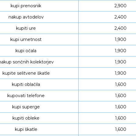
kupi prenosnik
2,900
nakup avtodelov
2,400
kupiti ure
2,400
kupi umetnost
1,900
kupi očala
1,900
nakup sončnih kolektorjev
1,900
kupite selitvene škatle
1,900
kupiti oblačila
1,600
kupovati telefone
1,600
kupi superge
1,600
kupiti obleke
1,600
kupi škatle
1,600