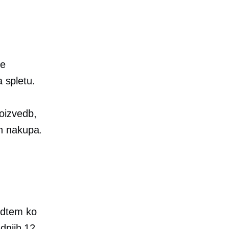
te
a spletu.
poizvedb,
n nakupa.
edtem ko
dnjih 12