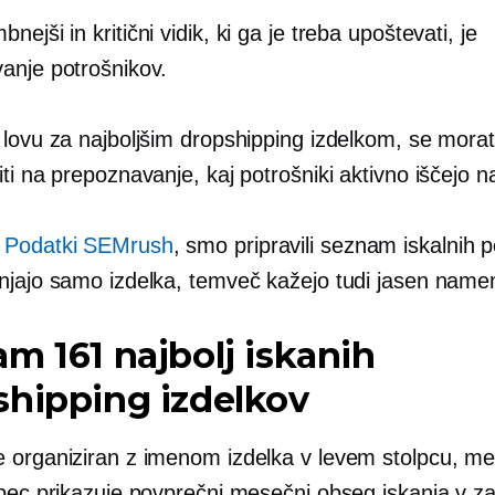
ejši in kritični vidik, ki ga je treba upoštevati, je
anje potrošnikov.
 lovu za najboljšim dropshipping izdelkom, se mora
ti na prepoznavanje, kaj potrošniki aktivno iščejo n
n
Podatki SEMrush
, smo pripravili seznam iskalnih 
njajo samo izdelka, temveč kažejo tudi jasen name
m 161 najbolj iskanih
hipping izdelkov
 organiziran z imenom izdelka v levem stolpcu, m
lpec prikazuje povprečni mesečni obseg iskanja v za