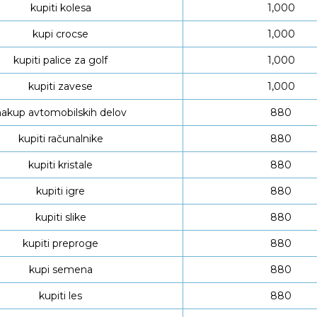
kupiti kolesa
1,000
kupi crocse
1,000
kupiti palice za golf
1,000
kupiti zavese
1,000
akup avtomobilskih delov
880
kupiti računalnike
880
kupiti kristale
880
kupiti igre
880
kupiti slike
880
kupiti preproge
880
kupi semena
880
kupiti les
880