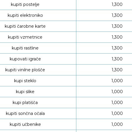
kupiti postelje
1,300
kupiti elektroniko
1,300
kupiti čarobne karte
1,300
kupiti vzmetnice
1,300
kupiti rastline
1,300
kupovati igrače
1,300
kupiti vinilne plošče
1,300
kupi steklo
1,000
kupi slike
1,000
kupi platišča
1,000
kupiti sončna očala
1,000
kupiti učbenike
1,000