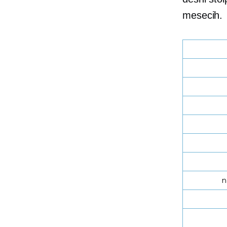
mesecih.
n