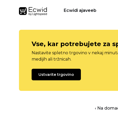
Ecwidi ajaveeb
Vse, kar potrebujete za s
Nastavite spletno trgovino v nekaj minu
medijih ali tržnicah.
Ustvarite trgovino
‹ Na domač