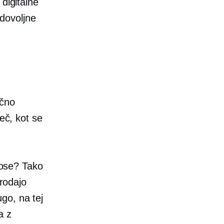
digitalne
adovoljne
očno
eč, kot se
enose? Tako
prodajo
ugo, na tej
a z