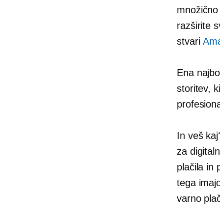
množično 
razširite 
stvari
Am
Ena najbol
storitev, 
profesiona
In veš kaj
za digital
plačila in
tega imajo
varno plač