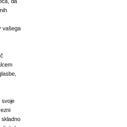
oča, da
nih
v vašega
oč
alcem
glasbe,
 svoje
rezni
n skladno