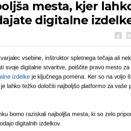
oljša mesta, kjer lahk
ajate digitalne izdelk
varjalec vsebine, inštruktor spletnega tečaja ali nekd
ti svoje digitalne stvaritve, poiščite pravo mesto z
talne izdelke
je ključnega pomena. Ker so na voljo š
je lahko težko določiti najboljšo platformo za vaše
ku bomo raziskali najboljša mesta, ki so zelo pripor
odajo digitalnih izdelkov.