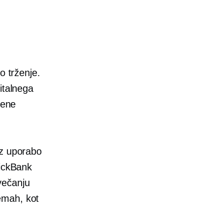
o trženje.
italnega
vene
 z uporabo
lickBank
večanju
emah, kot