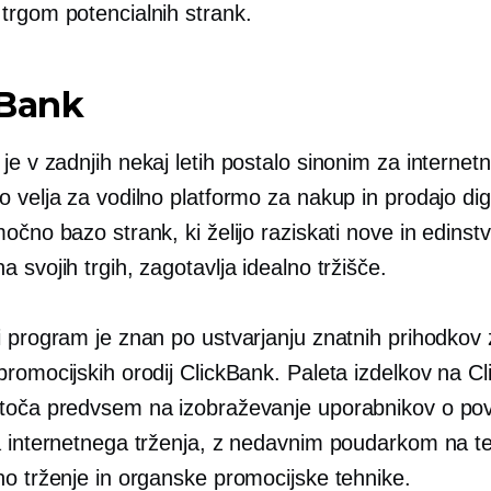
trgom potencialnih strank.
kBank
je v zadnjih nekaj letih postalo sinonim za internetn
 velja za vodilno platformo za nakup in prodajo dig
očno bazo strank, ki želijo raziskati nove in edinst
 svojih trgih, zagotavlja idealno tržišče.
i program je znan po ustvarjanju znatnih prihodkov
promocijskih orodij ClickBank. Paleta izdelkov na C
toča predvsem na izobraževanje uporabnikov o po
a internetnega trženja, z nedavnim poudarkom na t
no trženje in organske promocijske tehnike.