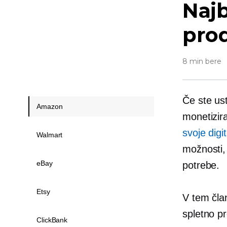
Najb
prod
8 min bere
Če ste ust
Amazon
monetizira
svoje digi
Walmart
možnosti, 
eBay
potrebe.
Etsy
V tem član
spletno pr
ClickBank