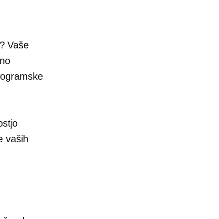
v? Vaše
čno
 programske
ostjo
e vaših