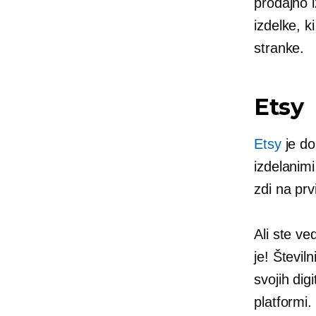
prodajno i
izdelke, k
stranke.
Etsy
Etsy
je
do
izdelanimi
zdi na prv
Ali ste ve
je! Števil
svojih digi
platformi.