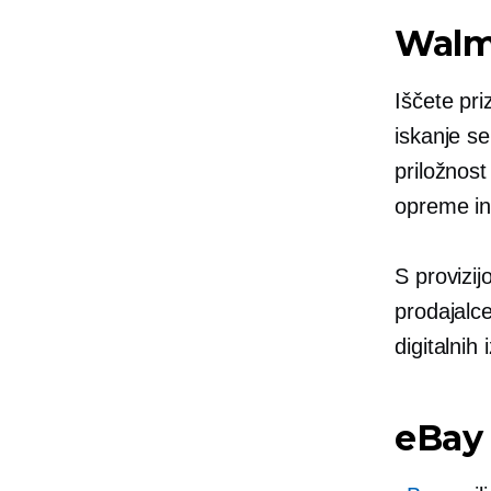
Walm
Iščete pri
iskanje se
priložnost
opreme in
S provizij
prodajalc
digitalnih 
eBay