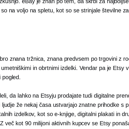
zkušnjo. eBay je znan po tem, da skrbi za najboljše 
i so na voljo na spletu, kot so se strinjale številne z
bro znana
tržnica, znana predvsem po trgovini z r
 umetniškimi in obrtnimi izdelki. Vendar pa je Etsy v
i pogled.
deli, da lahko na Etsyju prodajate tudi digitalne pr
ni ljudje že nekaj časa ustvarjajo znatne prihodke s 
talnih izdelkov, kot so e-knjige, digitalni plakati in dr
 Z več kot 90 milijoni aktivnih kupcev se Etsy ponaš