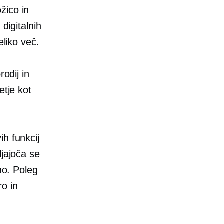
žico in
digitalnih
eliko več.
rodij in
etje kot
h funkcij
ljajoča se
no. Poleg
ro in