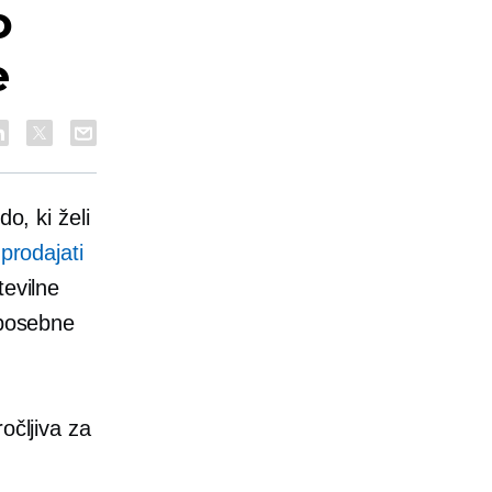
o
e
o, ki želi
a
prodajati
tevilne
 posebne
očljiva za