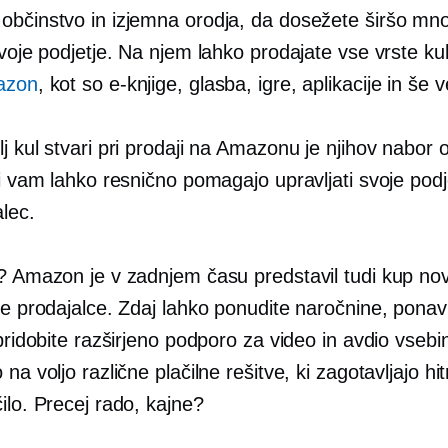
občinstvo in izjemna orodja, da dosežete širšo mno
svoje podjetje. Na njem lahko prodajate vse vrste kul 
azon
, kot so e-knjige, glasba, igre, aplikacije in še v
j kul stvari pri prodaji na Amazonu je njihov nabor o
ki vam lahko resnično pomagajo upravljati svoje podj
lec.
? Amazon je v zadnjem času predstavil tudi kup novi
ne prodajalce. Zdaj lahko ponudite naročnine, ponav
 pridobite razširjeno podporo za video in avdio vsebi
 na voljo različne plačilne rešitve, ki zagotavljajo hit
ilo. Precej rado, kajne?