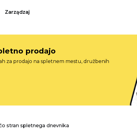
Zarządzaj
pletno prodajo
tah za prodajo na spletnem mestu, družbenih
o stran spletnega dnevnika