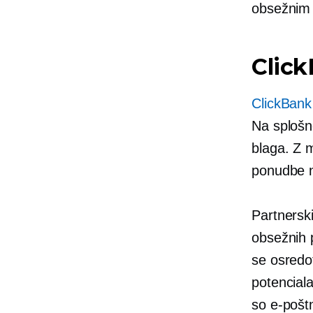
obsežnim 
Clic
ClickBank
Na splošno
blaga. Z m
ponudbe na
Partnersk
obsežnih 
se osredo
potencial
so e-pošt