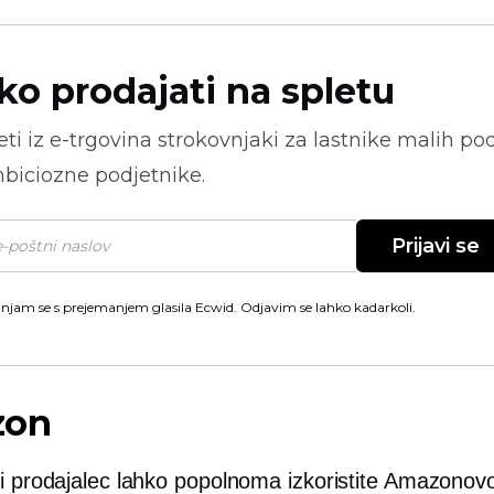
ko prodajati na spletu
ti iz
e-trgovina
strokovnjaki za lastnike malih pod
biciozne podjetnike.
Prijavi se
injam se s prejemanjem glasila Ecwid. Odjavim se lahko kadarkoli.
zon
ni prodajalec lahko popolnoma izkoristite Amazonov