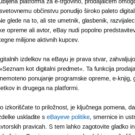
ljubljena platforma za e-trgovino, prodajalcem omog
svetovnemu občinstvu ponudijo široko paleto digital
Ne glede na to, ali ste umetnik, glasbenik, razvijalec
e opreme ali avtor, eBay nudi popolno predstavite
itegne milijone aktivnih kupcev.
gitalnih izdelkov na eBayu je prava stvar, zahvaljuj
»Seznam kot digitalni predmet«. Ta funkcija prodaj
emoteno ponujanje programske opreme, e-knjig, 
etkov in drugega na platformi.
 izkoriščate to priložnost, je ključnega pomena, da
izdelke uskladite s
eBayeve politike
, smernice in ust
avtorskih pravicah. S tem lahko zagotovite gladko i