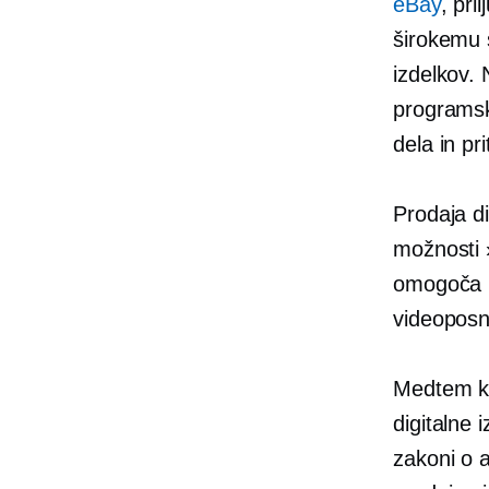
eBay
, pri
širokemu 
izdelkov. 
programsk
dela in pr
Prodaja di
možnosti 
omogoča n
videoposn
Medtem ko
digitalne 
zakoni o 