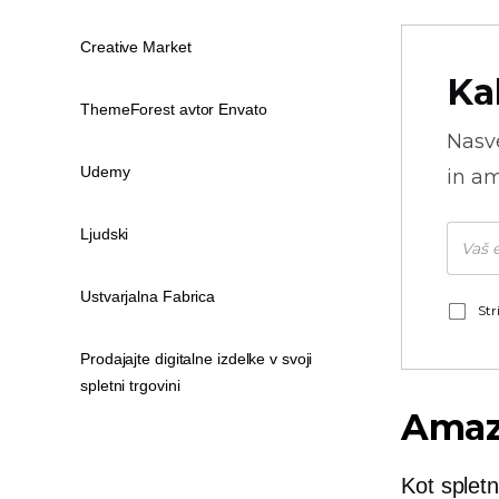
Creative Market
Ka
ThemeForest avtor Envato
Nasve
Udemy
in am
Ljudski
Ustvarjalna Fabrica
Str
Prodajajte digitalne izdelke v svoji
spletni trgovini
Ama
Kot splet