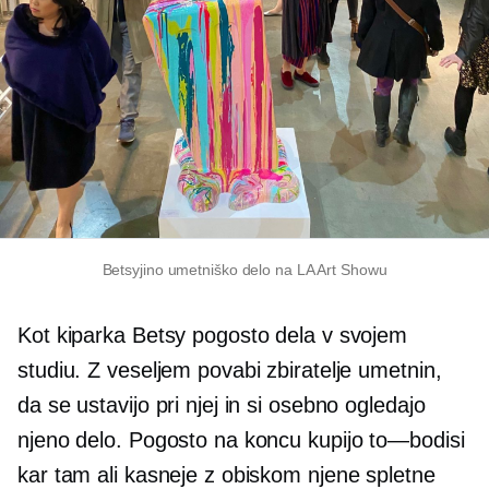
Betsyjino umetniško delo na LA Art Showu
Kot kiparka Betsy pogosto dela v svojem
studiu. Z veseljem povabi zbiratelje umetnin,
da se ustavijo pri njej in si osebno ogledajo
njeno delo. Pogosto na koncu kupijo
to—bodisi
kar tam ali kasneje z obiskom njene spletne