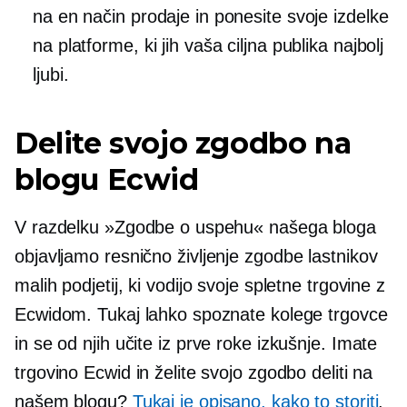
na en način prodaje in ponesite svoje izdelke
na platforme, ki jih vaša ciljna publika najbolj
ljubi.
Delite svojo zgodbo na
blogu Ecwid
V razdelku »Zgodbe o uspehu« našega bloga
objavljamo
resnično življenje
zgodbe lastnikov
malih podjetij, ki vodijo svoje spletne trgovine z
Ecwidom. Tukaj lahko spoznate kolege trgovce
in se od njih učite
iz prve roke
izkušnje. Imate
trgovino Ecwid in želite svojo zgodbo deliti na
našem blogu?
Tukaj je opisano, kako to storiti
.