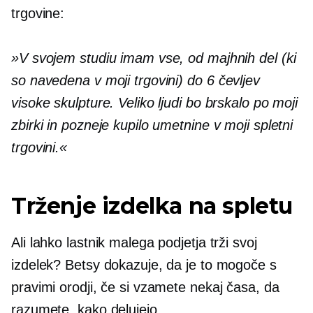
trgovine:
»V svojem studiu imam vse, od majhnih del (ki
so navedena v moji trgovini) do
6 čevljev
visoke skulpture. Veliko ljudi bo brskalo po moji
zbirki in pozneje kupilo umetnine v moji spletni
trgovini.«
Trženje izdelka na spletu
Ali lahko lastnik malega podjetja trži svoj
izdelek? Betsy dokazuje, da je to mogoče s
pravimi orodji, če si vzamete nekaj časa, da
razumete, kako delujejo.