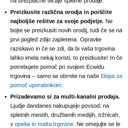
na brezplačne tečaje spletne prodaje.
Preizkusite različna orodja in poiščite
najboljše rešitve za svoje podjetje.
Ne
bojte se preizkusiti novih orodij, tudi če se na
prvi pogled zdijo zapletena. Opravite
raziskavo in če se zdi, da bi vaša trgovina
lahko imela nekaj koristi, to preizkusite! In če
potrebujete pomoč pri svojem Ecwidu
trgovina – samo
se obrnite na naše
Ekipa za
pomoč uporabnikom
.
Prizadevamo si za
multi-kanalni
prodaja.
Ljudje dandanes nakupujejo povsod: na
spletnih mestih, družbenih medijih, tržnicah,
v
opeka in malta
trgovine
. Ne omejujte se le