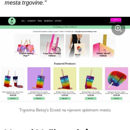
mesta trgovine."
Trgovina Betsy's Ecwid na njenem spletnem mestu