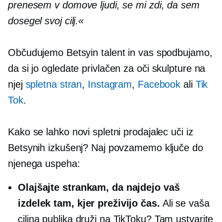
prenesem v domove ljudi, se mi zdi, da sem
dosegel svoj cilj.«
Občudujemo Betsyin talent in vas spodbujamo,
da si jo ogledate
privlačen za oči
skulpture na
njej
spletna stran
,
Instagram
,
Facebook
ali
Tik
Tok
.
Kako se lahko novi spletni prodajalec uči iz
Betsynih izkušenj? Naj povzamemo ključe do
njenega uspeha:
Olajšajte strankam, da najdejo vaš
izdelek tam, kjer preživijo čas.
Ali se vaša
ciljna publika druži na TikToku? Tam ustvarite