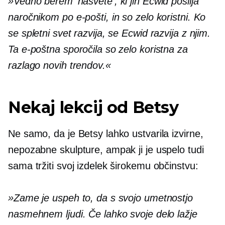
»Vedno berem 'nasvete', ki jih Ecwid pošilja
naročnikom po e-pošti, in so zelo koristni. Ko
se spletni svet razvija, se Ecwid razvija z njim.
Ta e-poštna sporočila so zelo koristna za
razlago novih trendov.«
Nekaj ​​lekcij od Betsy
Ne samo, da je Betsy lahko ustvarila izvirne,
nepozabne skulpture, ampak ji je uspelo tudi
sama tržiti svoj izdelek širokemu občinstvu:
»Zame je uspeh to, da s svojo umetnostjo
nasmehnem ljudi. Če lahko svoje delo lažje