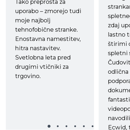
Tako preprosta za
strank
uporabo – zmorejo tudi
spletne
moje najbolj
zdaj up
tehnofobične stranke.
lastno 
Enostavna namestitev,
štirimi
hitra nastavitev.
spletni
Svetlobna leta pred
Čudovit
drugimi vtičniki za
odlična
trgovino.
podpora
dokume
fantast
videopo
navodili
Ecwid, t