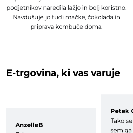
podjetnikov naredila lažjo in bolj koristno.
Navdušuje jo tudi mačke, čokolada in
priprava kombuče doma.
E-trgovina, ki vas varuje
Petek 
Tako s
AnzelleB
sem ga 