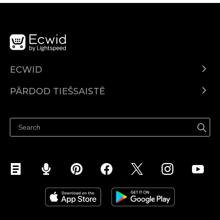
ECWID
Ecwid.com
PĀRDOD TIEŠSAISTĒ
Izcenojumi
Pārdod visur
Palīdzības centrs
Pārdod Facebook
Pārdod Instagram