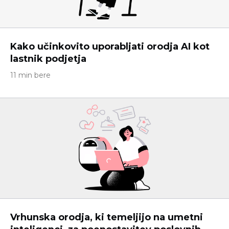
Kako učinkovito uporabljati orodja AI kot
lastnik podjetja
11 min bere
Vrhunska orodja, ki temeljijo na umetni