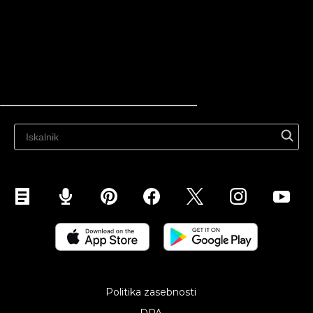
viri
Najnovejši blog
Prodaja preko spleta
Prodaja povsod
Prodaja na spletni strani
Prodajajte na družbenih medijih
Prodaja na Instagramu
Prodaja na TikTok
Prodaja na Facebooku
Prodaja na Googlu
Prodaja na tržnicah
Prodaja na WhatsApp
Politika zasebnosti
Prodaja na Pinterestu