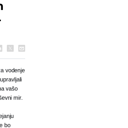
h
-
za vodenje
pravljali
 na vašo
ševni mir.
ejanju
se bo