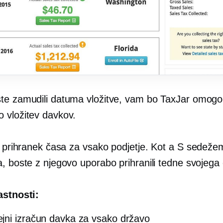
te zamudili datuma vložitve, vam bo TaxJar omogoči
 vložitev davkov.
k prihranek časa za vsako podjetje. Kot a
S sedeže
a, boste z njegovo uporabo prihranili tedne svojega
astnosti:
ni izračun davka za vsako državo