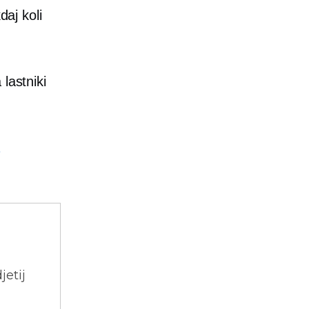
daj koli
a
lastniki
1
jetij