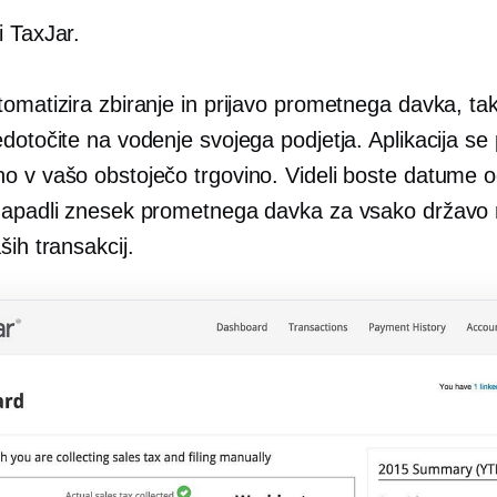
i TaxJar.
tomatizira zbiranje in prijavo prometnega davka, ta
dotočite na vodenje svojega podjetja. Aplikacija se p
o v vašo obstoječo trgovino. Videli boste datume 
zapadli znesek prometnega davka za vsako državo
ših transakcij.