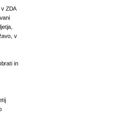
e v ZDA
vani
jetja,
žavo, v
brati in
tij
o