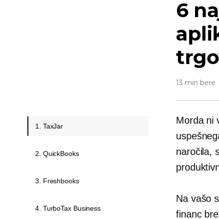
6 na
apli
trgo
13 min bere
Morda ni 
1. TaxJar
uspešnega
naročila, 
2. QuickBooks
produktivn
3. Freshbooks
Na vašo s
4. TurboTax Business
financ br