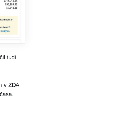
l tudi
m v ZDA
 časa.