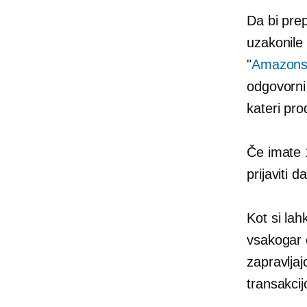
Da bi pre
uzakonil
"
Amazonsk
odgovorni
kateri pro
Če imate 1
prijaviti 
Kot si lah
vsakogar
zapravlja
transakcij