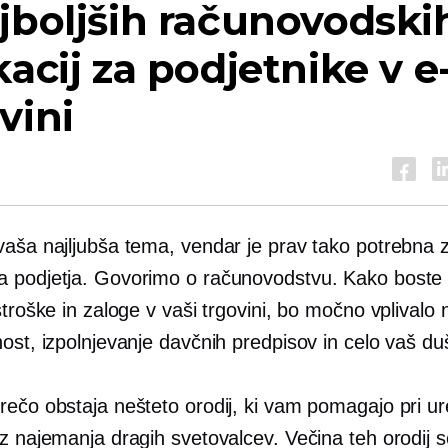
jboljših računovodski
kacij za podjetnike v e
vini
vaša najljubša tema, vendar je prav tako potrebna 
 podjetja. Govorimo o računovodstvu. Kako boste u
stroške in zaloge v vaši trgovini, bo močno vplivalo
ost, izpolnjevanje davčnih predpisov in celo vaš du
rečo obstaja nešteto orodij, ki vam pomagajo pri ur
ez najemanja dragih svetovalcev. Večina teh orodij 