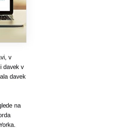
vi, v
i davek v
čala davek
glede na
orda
 Yorka.