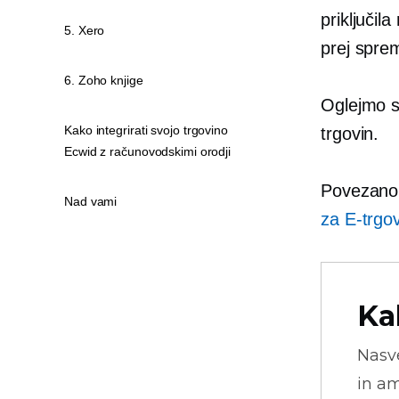
priključil
5. Xero
prej sprem
6. Zoho knjige
Oglejmo s
Kako integrirati svojo trgovino
trgovin.
Ecwid z računovodskimi orodji
Povezan
Nad vami
za
E-trgo
Ka
Nasve
in am