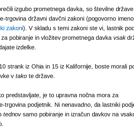
prečili izgubo prometnega davka, so številne držav
e
e-trgovina
državni davčni zakoni (pogovorno imeno
i zakoni
). V skladu s temi zakoni ste vi, lastnik pod
 za pobiranje in vložitev prometnega davka
vsak
dr
dajate izdelke.
0 strank iz Ohia in 15 iz Kalifornije, boste morali po
davke v
tako
te države.
ko predstavljate, je to upravna nočna mora za
e-trgovina
podjetnik. Ni nenavadno, da lastniki podje
jo
tednov
samo pobiranje in izračun davkov na vsak
o.