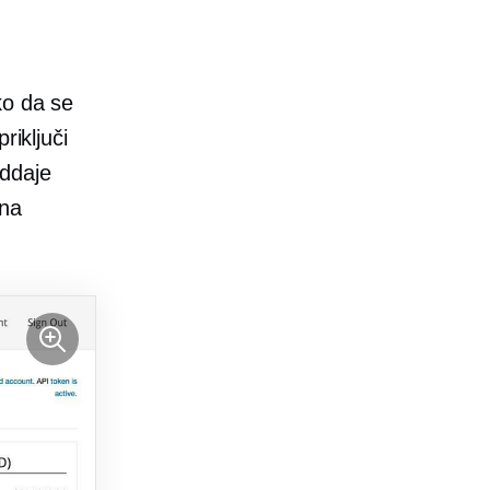
ko da se
riključi
oddaje
 na