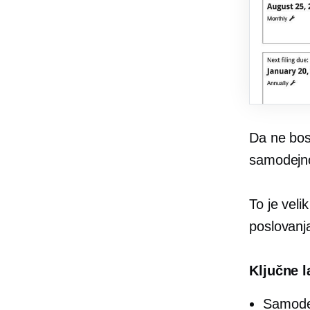
Da ne bos
samodejno
To je veli
poslovanj
Ključne l
Samodej