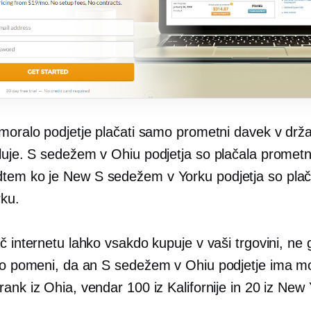
 moralo podjetje plačati samo prometni davek v drža
luje.
S sedežem v Ohiu
podjetja so plačala prometn
dtem ko je New
S sedežem v Yorku
podjetja so pla
ku.
č internetu lahko vsakdo kupuje v vaši trgovini, ne 
 To pomeni, da an
S sedežem v Ohiu
podjetje ima m
ank iz Ohia, vendar 100 iz Kalifornije in 20 iz New