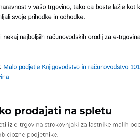
a naravnost v vašo trgovino, tako da boste lažje kot k
ljali svoje prihodke in odhodke.
i nekaj najboljših računovodskih orodij za
e-trgovin
o:
Malo podjetje Knjigovodstvo in računovodstvo 10
vina
ko prodajati na spletu
ti iz
e-trgovina
strokovnjaki za lastnike malih pod
biciozne podjetnike.