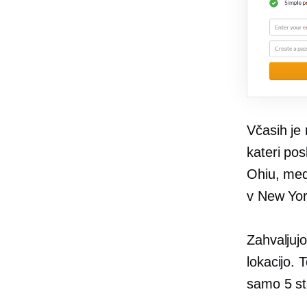
Včasih je
kateri pos
Ohiu, me
v New Yor
Zahvaljujo
lokacijo.
samo 5 str