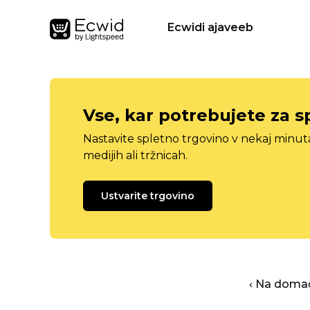
Ecwidi ajaveeb
Vse, kar potrebujete za s
Nastavite spletno trgovino v nekaj minu
medijih ali tržnicah.
Ustvarite trgovino
‹ Na domač