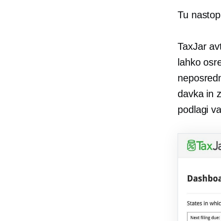
Tu nastop
TaxJar av
lahko osre
neposredn
davka in 
podlagi va