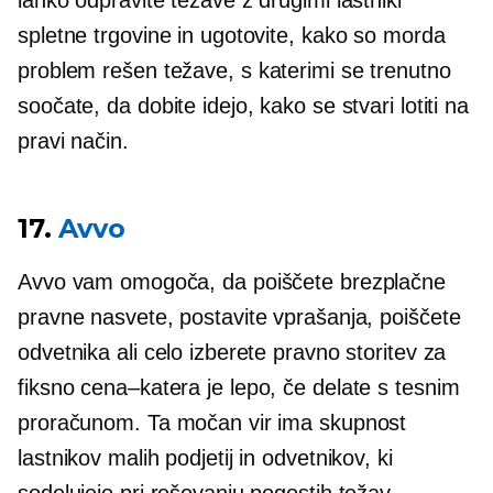
lahko odpravite težave z drugimi lastniki
spletne trgovine in ugotovite, kako so morda
problem rešen
težave, s katerimi se trenutno
soočate, da dobite idejo, kako se stvari lotiti na
pravi način.
17.
Avvo
Avvo vam omogoča, da poiščete brezplačne
pravne nasvete, postavite vprašanja, poiščete
odvetnika ali celo izberete pravno storitev za
fiksno
cena–katera
je lepo, če delate s tesnim
proračunom. Ta močan vir ima skupnost
lastnikov malih podjetij in odvetnikov, ki