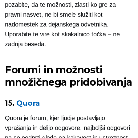
pozabite, da te možnosti, zlasti ko gre za
pravni nasvet, ne bi smele služiti kot
nadomestek za dejanskega odvetnika.
Uporabite te vire kot skakalnico
točka – ne
zadnja beseda.
Forumi in možnosti
množičnega pridobivanja
15.
Quora
Quora je forum, kjer ljudje postavljajo
vprašanja in delijo odgovore, najboljši odgovori
pa so podprti glede na kakovost in ustreznost