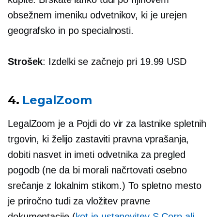
obsežnem imeniku odvetnikov, ki je urejen
geografsko in po specialnosti.
Strošek
: Izdelki se začnejo pri 19.99 USD
4.
LegalZoom
LegalZoom je a
Pojdi do
vir za lastnike spletnih
trgovin, ki želijo zastaviti pravna vprašanja,
dobiti nasvet in imeti odvetnika za pregled
pogodb (ne da bi morali načrtovati
osebno
srečanje z lokalnim stikom.) To spletno mesto
je priročno tudi za vložitev pravne
dokumentacije (
kot je ustanovitev S Corp ali