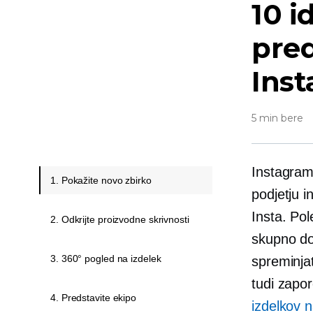
10 i
pred
Inst
5 min bere
Instagram
1. Pokažite novo zbirko
podjetju in
Insta. Pol
2. Odkrijte proizvodne skrivnosti
skupno do 
3. 360° pogled na izdelek
spreminjat
tudi zapor
4. Predstavite ekipo
izdelkov 