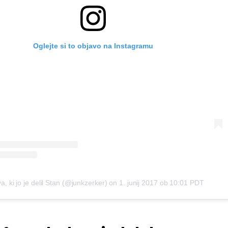
Oglejte si to objavo na Instagramu
a, ki jo je delil Stan (@junkzerker)
on
1. junij 2017 ob 10:01 PDT