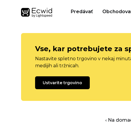
Predávať
Obchodova
Vse, kar potrebujete za s
Nastavite spletno trgovino v nekaj minu
medijih ali tržnicah.
Ustvarite trgovino
‹ Na domač