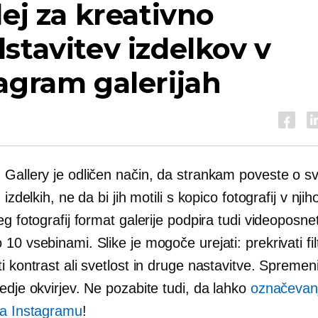
dej za kreativno
stavitev izdelkov v
agram galerijah
 Gallery je odličen način, da strankam poveste o s
 izdelkih, ne da bi jih motili s kopico fotografij v njiho
eg fotografij format galerije podpira tudi videoposne
10 vsebinami. Slike je mogoče urejati: prekrivati ​​fil
i kontrast ali svetlost in druge nastavitve. Spremen
edje okvirjev. Ne pozabite tudi, da lahko
označevan
na Instagramu
!