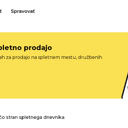
ť
Spravovať
pletno prodajo
tah za prodajo na spletnem mestu, družbenih
o stran spletnega dnevnika