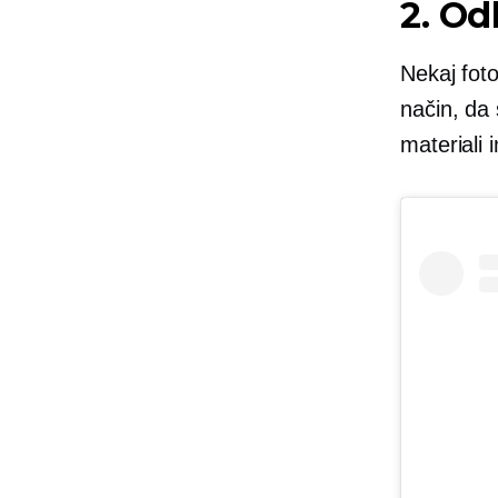
2. Od
Nekaj ​​fot
način, da 
materiali 