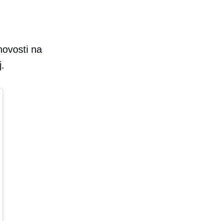
 novosti na
j.