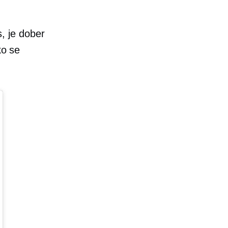
s, je dober
ko se