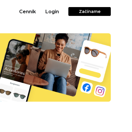
Cenník
Login
Začíname