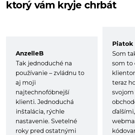
ktorý vám kryje chrbát
Piatok
AnzelleB
Som ta
Tak jednoduché na
som to 
používanie – zvládnu to
kliento
aj moji
teraz h
najtechnofóbnejší
svojom
klienti. Jednoduchá
obchode
inštalácia, rýchle
ďalšími
nastavenie. Svetelné
webmas
roky pred ostatnými
kódovan