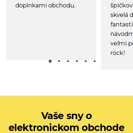
doplnkami obchodu.
špičkov
skvelá 
fantast
návodm
veľmi p
rock!
Vaše sny o
elektronickom obchode