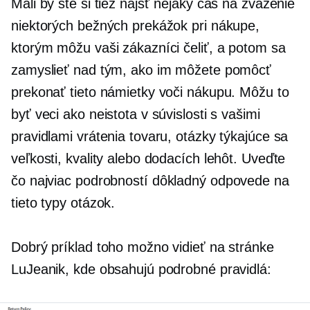
Mali by ste si tiež nájsť nejaký čas na zváženie
niektorých bežných prekážok pri nákupe,
ktorým môžu vaši zákazníci čeliť, a potom sa
zamyslieť nad tým, ako im môžete pomôcť
prekonať tieto námietky voči nákupu. Môžu to
byť veci ako neistota v súvislosti s vašimi
pravidlami vrátenia tovaru, otázky týkajúce sa
veľkosti, kvality alebo dodacích lehôt. Uveďte
čo najviac podrobností
dôkladný
odpovede na
tieto typy otázok.
Dobrý príklad toho možno vidieť na stránke
LuJeanik, kde obsahujú podrobné pravidlá: