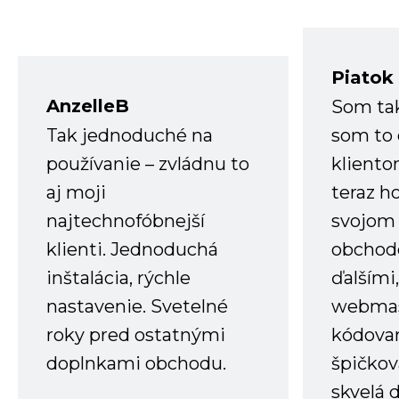
Piatok
AnzelleB
Som ta
Tak jednoduché na
som to 
používanie – zvládnu to
kliento
aj moji
teraz h
najtechnofóbnejší
svojom
klienti. Jednoduchá
obchode
inštalácia, rýchle
ďalšími
nastavenie. Svetelné
webmas
roky pred ostatnými
kódovan
doplnkami obchodu.
špičkov
skvelá 