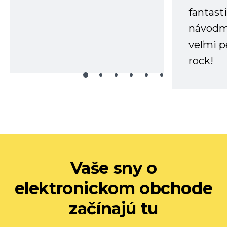
fantast
návodm
veľmi p
rock!
Vaše sny o
elektronickom obchode
začínajú tu