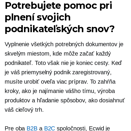
Potrebujete pomoc pri
plnení svojich
podnikateľských snov?
Vyplnenie všetkých potrebných dokumentov je
skvelým miestom, kde môže začať každý
podnikateľ. Toto však nie je koniec cesty. Keď
je váš priemyselný podnik zaregistrovaný,
musíte urobiť oveľa viac príprav. To zahŕňa
kroky, ako je najímanie vášho tímu, výroba
produktov a hľadanie spôsobov, ako dosiahnuť
váš cieľový trh.
Pre oba
B2B
a
B2C
spoločnosti, Ecwid je