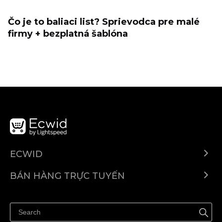
Čo je to baliaci list? Sprievodca pre malé
firmy + bezplatná šablóna
ECWID
Ecwid.com
BÁN HÀNG TRỰC TUYẾN
Trung tâm trợ giúp
Bán ở bất cứ đâu
Quảng bá ở bất cứ đâu
Kiểm soát mọi thứ