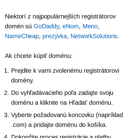
Niektorí z najpopulárnejších registrátorov
domén sú
GoDaddy
,
eNom
,
Meno
,
NameCheap
,
prezývka
,
NetworkSolutions
.
Ak chcete kúpiť doménu:
Prejdite k vami zvolenému registrátorovi
domény.
Do vyhľadávacieho poľa zadajte svoju
doménu a kliknite na Hľadať doménu.
Vyberte požadovanú koncovku (napríklad
.com) a pridajte doménu do košíka.
Dokončite proces registrácie a platby.