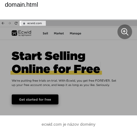
domain.html
ecwid.com je názov domény