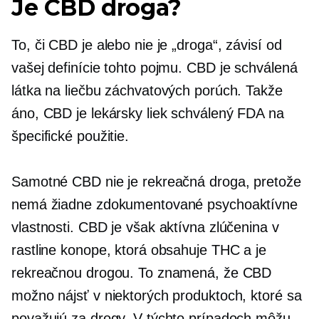
Je CBD droga?
To, či CBD je alebo nie je „droga“, závisí od
vašej definície tohto pojmu. CBD je schválená
látka na liečbu záchvatových porúch. Takže
áno, CBD je lekársky liek schválený FDA na
špecifické použitie.
Samotné CBD nie je rekreačná droga, pretože
nemá žiadne zdokumentované psychoaktívne
vlastnosti. CBD je však aktívna zlúčenina v
rastline konope, ktorá obsahuje THC a je
rekreačnou drogou. To znamená, že CBD
možno nájsť v niektorých produktoch, ktoré sa
považujú za drogy. V týchto prípadoch môžu