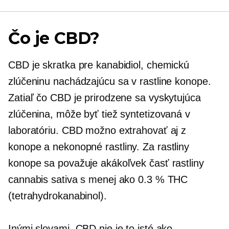
Čo je CBD?
CBD je skratka pre kanabidiol, chemickú
zlúčeninu nachádzajúcu sa v rastline konope.
Zatiaľ čo CBD je prirodzene sa vyskytujúca
zlúčenina, môže byť tiež syntetizovaná v
laboratóriu. CBD možno extrahovať aj z
konope a
nekonopné
rastliny. Za rastliny
konope sa považuje akákoľvek časť rastliny
cannabis sativa s menej ako 0.3 % THC
(tetrahydrokanabinol).
Inými slovami, CBD nie je to isté ako