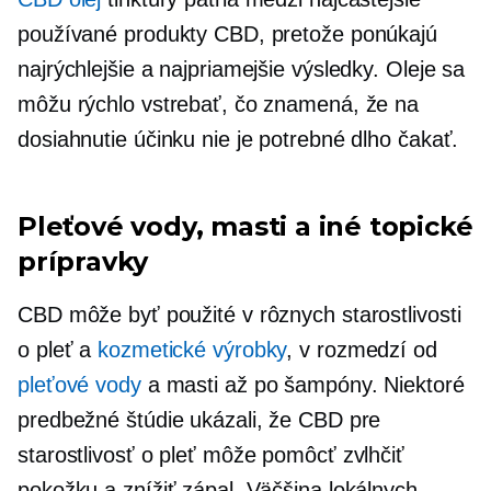
používané produkty CBD, pretože ponúkajú
najrýchlejšie a najpriamejšie výsledky. Oleje sa
môžu rýchlo vstrebať, čo znamená, že na
dosiahnutie účinku nie je potrebné dlho čakať.
Pleťové vody, masti a iné topické
prípravky
CBD môže byť použité v rôznych starostlivosti
o pleť a
kozmetické výrobky
, v rozmedzí od
pleťové vody
a masti až po šampóny. Niektoré
predbežné štúdie ukázali, že CBD pre
starostlivosť o pleť môže pomôcť zvlhčiť
pokožku a znížiť zápal. Väčšina lokálnych