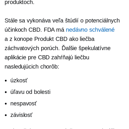
produktoch.
Stále sa vykonáva veľa štúdií o potenciálnych
účinkoch CBD. FDA má
nedávno schválené
a
z konope
Produkt CBD ako liečba
záchvatových porúch. Ďalšie špekulatívne
aplikácie pre CBD zahŕňajú liečbu
nasledujúcich chorôb:
úzkosť
úľavu od bolesti
nespavosť
závislosť