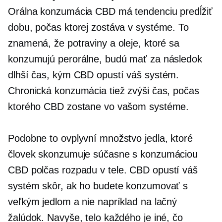
Orálna konzumácia CBD má tendenciu predĺžiť
dobu, počas ktorej zostáva v systéme. To
znamená, že potraviny a oleje, ktoré sa
konzumujú perorálne, budú mať za následok
dlhší čas, kým CBD opustí váš systém.
Chronická konzumácia tiež zvýši čas, počas
ktorého CBD zostane vo vašom systéme.
Podobne to ovplyvní množstvo jedla, ktoré
človek skonzumuje súčasne s konzumáciou
CBD
polčas rozpadu
v tele. CBD opustí váš
systém skôr, ak ho budete konzumovať s
veľkým jedlom a nie napríklad na lačný
žalúdok. Navyše, telo každého je iné, čo