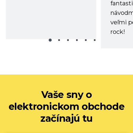
fantast
návodm
veľmi p
rock!
Vaše sny o
elektronickom obchode
začínajú tu