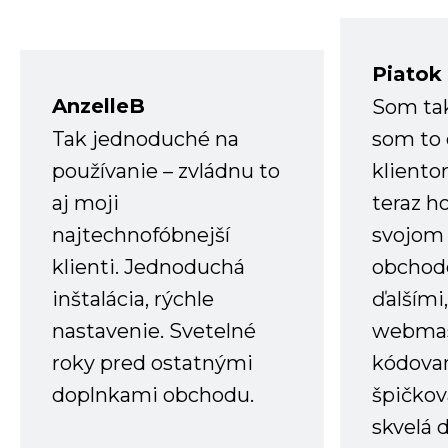
Piatok
AnzelleB
Som ta
Tak jednoduché na
som to 
používanie – zvládnu to
kliento
aj moji
teraz h
najtechnofóbnejší
svojom
klienti. Jednoduchá
obchode
inštalácia, rýchle
ďalšími
nastavenie. Svetelné
webmas
roky pred ostatnými
kódovan
doplnkami obchodu.
špičkov
skvelá 