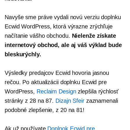
Navyše sme práve vydali novú verziu doplnku
Ecwid WordPress, ktorá výrazne zrýchľuje
načítanie vášho obchodu.
Nielenže získate
internetový obchod, ale aj váš výklad bude
bleskurýchly.
Výsledky predajcov Ecwid hovoria jasnou
rečou. Po aktualizácii doplnku Ecwid pre
WordPress,
Reclaim Design
zlepšila rýchlosť
stránky z 28 na 87.
Dizajn Sfeir
zaznamenali
podobné zlepšenie, z 20 na 81!
Ak už používate
Doplnok Ecwid pre