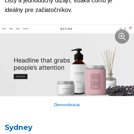
čistý a jednoduchý dizajn, vďaka čomu je
ideálny pre začiatočníkov.
Demonštrácia
Sydney