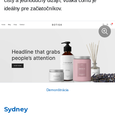
čistý a jednoduchý dizajn, vďaka čomu je
ideálny pre začiatočníkov.
Demonštrácia
Sydney