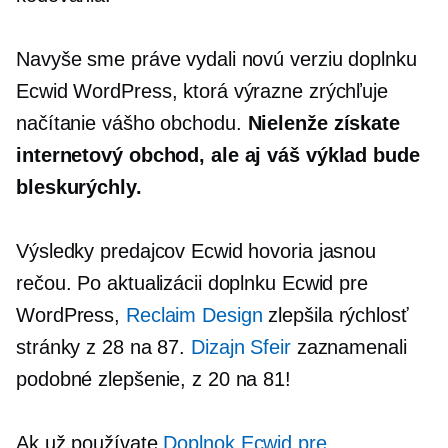
Navyše sme práve vydali novú verziu doplnku
Ecwid WordPress, ktorá výrazne zrýchľuje
načítanie vášho obchodu.
Nielenže získate
internetový obchod, ale aj váš výklad bude
bleskurýchly.
Výsledky predajcov Ecwid hovoria jasnou
rečou. Po aktualizácii doplnku Ecwid pre
WordPress,
Reclaim Design
zlepšila rýchlosť
stránky z 28 na 87.
Dizajn Sfeir
zaznamenali
podobné zlepšenie, z 20 na 81!
Ak už používate
Doplnok Ecwid pre