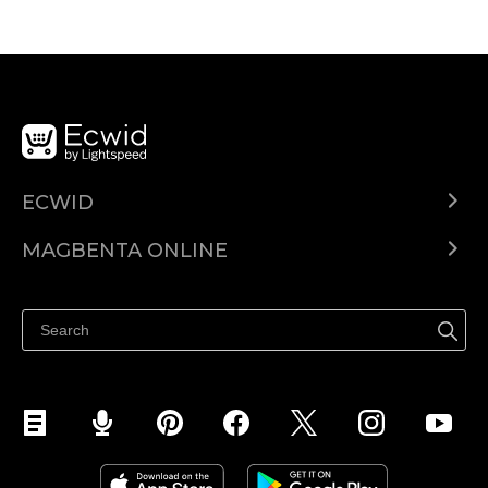
ECWID
Ecwid.com
MAGBENTA ONLINE
Help center
Ibenta kahit saan
Ibenta sa Facebook