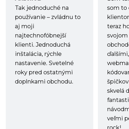
Tak jednoduché na
som to 
používanie – zvládnu to
kliento
aj moji
teraz h
najtechnofóbnejší
svojom
klienti. Jednoduchá
obchode
inštalácia, rýchle
ďalšími
nastavenie. Svetelné
webmas
roky pred ostatnými
kódovan
doplnkami obchodu.
špičkov
skvelá 
fantast
návodm
veľmi p
rock!