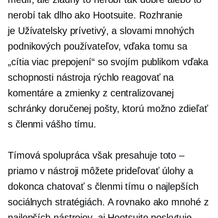
nerobí tak dlho ako Hootsuite. Rozhranie
je
Užívatelsky prívetivý,
a slovami mnohých
podnikových používateľov, vďaka tomu sa
„cítia viac prepojení“ so svojím publikom vďaka
schopnosti nástroja rýchlo reagovať na
komentáre a zmienky z centralizovanej
schránky doručenej pošty, ktorú možno zdieľať
s členmi vášho tímu.
Tímová spolupráca však presahuje toto –
priamo v nástroji môžete prideľovať úlohy a
dokonca chatovať s členmi tímu o najlepších
sociálnych stratégiách. A rovnako ako mnohé z
najlepších nástrojov, aj Hootsuite poskytuje