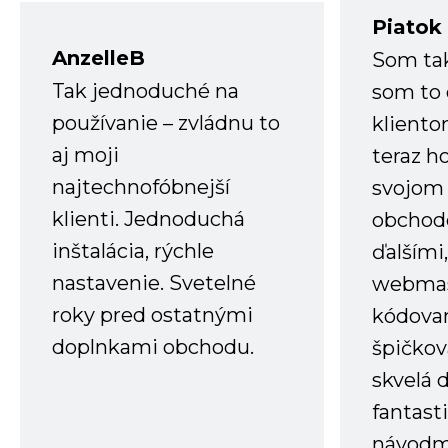
Piatok
AnzelleB
Som ta
Tak jednoduché na
som to 
používanie – zvládnu to
kliento
aj moji
teraz h
najtechnofóbnejší
svojom
klienti. Jednoduchá
obchode
inštalácia, rýchle
ďalšími
nastavenie. Svetelné
webmas
roky pred ostatnými
kódovan
doplnkami obchodu.
špičkov
skvelá 
fantast
návodm