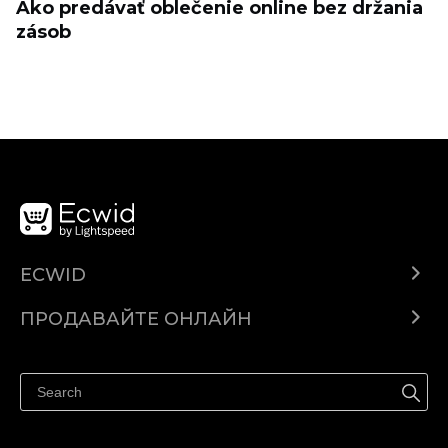
Ako predávať oblečenie online bez držania
zásob
ECWID
Ecwid.com
ПРОДАВАЙТЕ ОНЛАЙН
Помощен център
Продават навсякъде
Продавайте във Facebook
Продавайте в Instagram