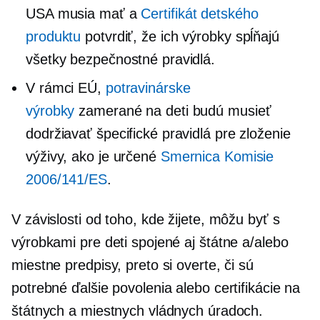
USA musia mať a
Certifikát detského
produktu
potvrdiť, že ich výrobky spĺňajú
všetky bezpečnostné pravidlá.
V rámci EÚ,
potravinárske
výrobky
zamerané na deti budú musieť
dodržiavať špecifické pravidlá pre zloženie
výživy, ako je určené
Smernica Komisie
2006/141/ES
.
V závislosti od toho, kde žijete, môžu byť s
výrobkami pre deti spojené aj štátne a/alebo
miestne predpisy, preto si overte, či sú
potrebné ďalšie povolenia alebo certifikácie na
štátnych a miestnych vládnych úradoch.