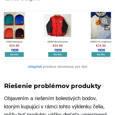
chlapček
predáva streetwear pre deti
Riešenie problémov
produkty
Objavením a riešením bolestivých bodov,
ktorým kupujúci v rámci tohto výklenku čelia,
môžu byť produkty vášho dieťaťa umiestnené