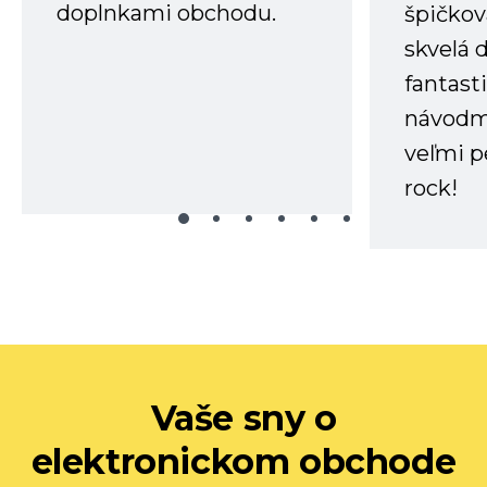
doplnkami obchodu.
špičkov
skvelá 
fantast
návodm
veľmi p
rock!
Vaše sny o
elektronickom obchode