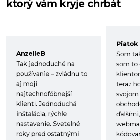
ktorý vám kryje chrbát
Piatok
AnzelleB
Som ta
Tak jednoduché na
som to 
používanie – zvládnu to
kliento
aj moji
teraz h
najtechnofóbnejší
svojom
klienti. Jednoduchá
obchode
inštalácia, rýchle
ďalšími
nastavenie. Svetelné
webmas
roky pred ostatnými
kódovan