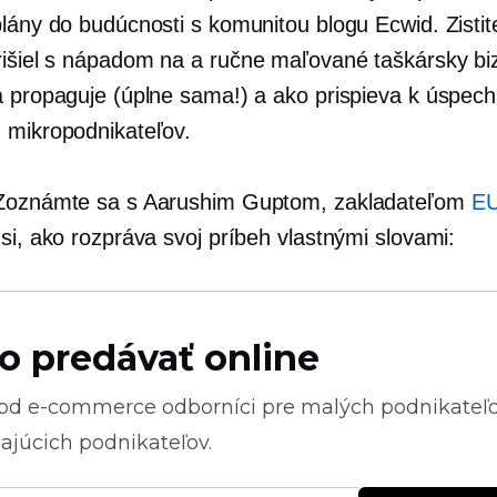
plány do budúcnosti s komunitou blogu Ecwid. Zistit
rišiel s nápadom na a
ručne maľované
taškársky bi
a propaguje (úplne sama!) a ako prispieva k úspec
 mikropodnikateľov.
 Zoznámte sa s Aarushim Guptom, zakladateľom
E
si, ako rozpráva svoj príbeh vlastnými slovami:
o predávať online
 od
e-commerce
odborníci pre malých podnikateľ
ajúcich podnikateľov.