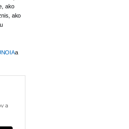
e, ako
znis, ako
hu
UNOIA
a
ov a