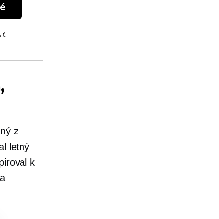
né
iť.
,
čný
z
l letný
piroval k
 a