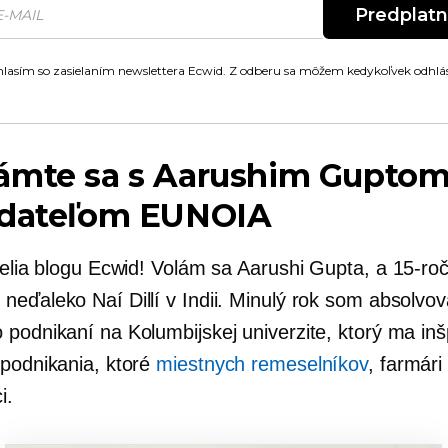
Predplat
lasím so zasielaním newslettera Ecwid. Z odberu sa môžem kedykoľvek odhlás
ámte sa s Aarushim Guptom
adateľom EUNOIA
atelia blogu Ecwid! Volám sa Aarushi Gupta, a
15-ro
eďaleko Naí Dillí v Indii. Minulý rok som absolvova
podnikaní na Kolumbijskej univerzite, ktorý ma inš
 podnikania, ktoré
miestnych remeselníkov
, farmári
i.