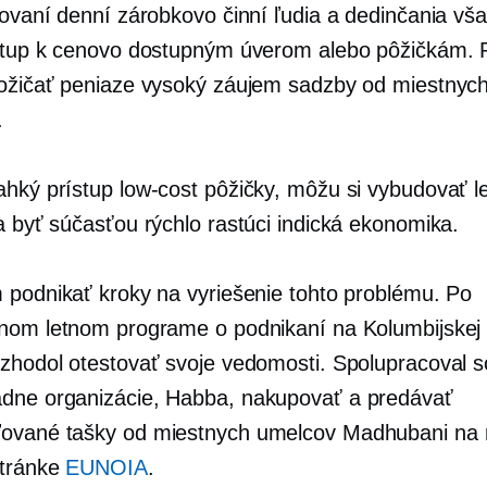
govaní denní zárobkovo činní ľudia a dedinčania vš
stup k cenovo dostupným úverom alebo pôžičkám. 
požičať peniaze
vysoký záujem
sadzby od miestnyc
.
ahký prístup
low-cost
pôžičky, môžu si vybudovať l
 a byť súčasťou
rýchlo rastúci
indická ekonomika.
 podnikať kroky na vyriešenie tohto problému. Po
nom letnom programe o podnikaní na Kolumbijskej 
zhodol otestovať svoje vedomosti. Spolupracoval 
ádne
organizácie, Habba, nakupovať a predávať
ľované
tašky od miestnych umelcov Madhubani na 
stránke
EUNOIA
.