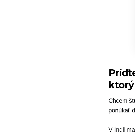
Príď
ktorý
Chcem štu
ponúkať 
V Indii ma