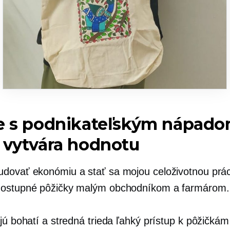
te s podnikateľským nápado
 vytvára hodnotu
dovať ekonómiu a stať sa mojou celoživotnou prá
dostupné pôžičky malým obchodníkom a farmárom.
jú bohatí a stredná trieda ľahký prístup k pôžičká