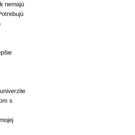
ak nemajú
Potrebujú
h
epšie
univerzite
som s
mojej