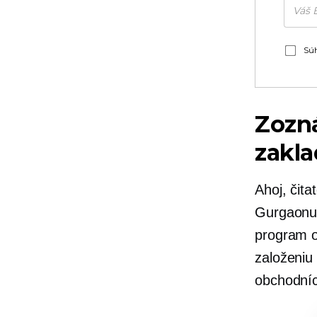
Súh
Zozn
zakl
Ahoj, čit
Gurgaonu n
program o 
založeniu
obchodníc