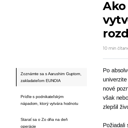
Ako 
vytv
rozd
10 min čítan
Po absolv
Zoznámte sa s Aarushim Guptom,
univerzit
zakladateľom EUNOIA
nové pozn
Príďte s podnikateľským
však nebol
nápadom, ktorý vytvára hodnotu
zlepšil ži
Starať sa o Zo dňa na deň
Požiadali 
operácie