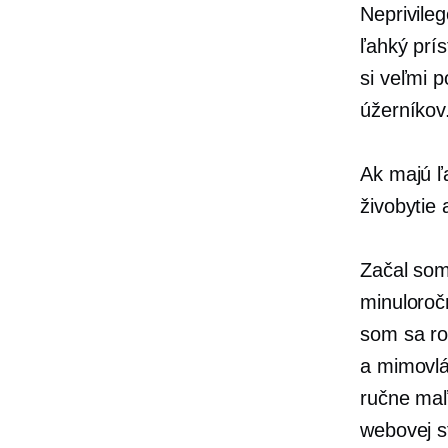
Neprivile
ľahký prí
si veľmi 
úžerníkov
Ak majú ľ
živobytie
Začal som
minuloroč
som sa ro
a
mimovl
ručne ma
webovej 