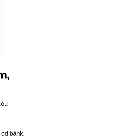
m,
cou
m od bánk.