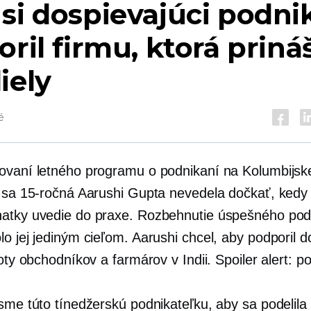
si dospievajúci podni
oril firmu, ktorá priná
iely
é
ovaní letného programu o podnikaní na Kolumbijsk
e sa 15-ročná Aarushi Gupta nevedela dočkať, kedy
atky uvedie do praxe. Rozbehnutie úspešného pod
o jej jediným cieľom. Aarushi chcel, aby podporil 
voty obchodníkov a farmárov v Indii. Spoiler alert: po
sme túto tínedžerskú podnikateľku, aby sa podelila 