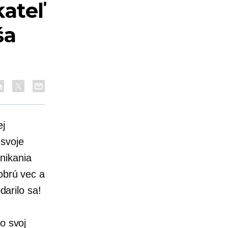
kateľ
ša
ej
 svoje
nikania
dobrú vec a
darilo sa!
o svoj