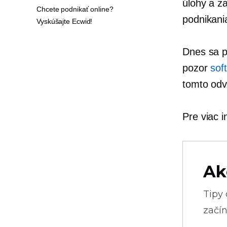
úlohy a z
Chcete podnikať online?
podnikani
Vyskúšajte Ecwid!
Dnes sa p
pozor
sof
tomto odv
Pre viac i
Ak
Tipy
začín