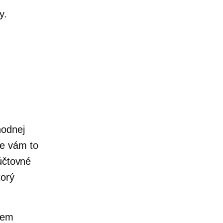
y.
hodnej
že vám to
účtovné
torý
jem