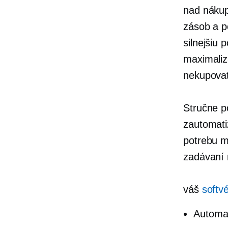
nad nákup
zásob a p
silnejšiu 
maximaliz
nekupova
Stručne p
zautomati
potrebu m
zadávaní 
váš
softv
Automat