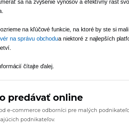
amerať sa na zvýšenie výnosov a efektívny rast svo
a.
ozrieme na kľúčové funkcie, na ktoré by ste si mal
tvér na správu obchodu
a niektoré z najlepších platf
etví.
nformácií čítajte ďalej.
o predávať online
 od
e-commerce
odborníci pre malých podnikateľ
ajúcich podnikateľov.