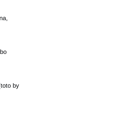
na,
ebo
toto by