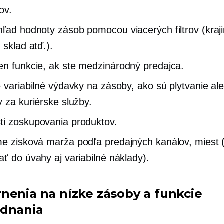
ov.
hľad
hodnoty zásob pomocou viacerých filtrov (kraji
 sklad atď.).
en
funkcie, ak ste medzinárodný predajca.
e variabilné výdavky na zásoby, ako sú plytvanie al
y za kuriérske služby.
i zoskupovania produktov.
me
zisková marža podľa predajných kanálov, miest (
ať do úvahy aj variabilné náklady).
nenia na nízke zásoby a funkcie
dnania