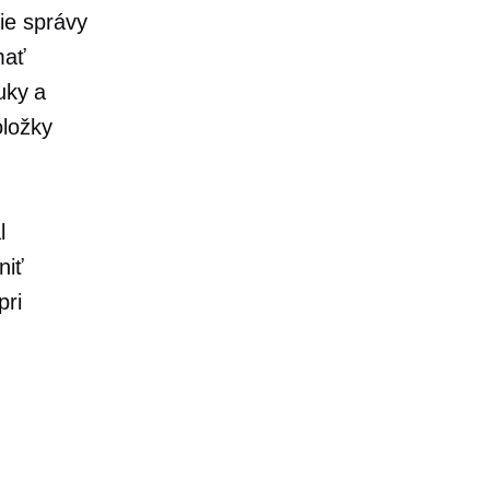
ie správy
mať
uky a
oložky
l
niť
pri