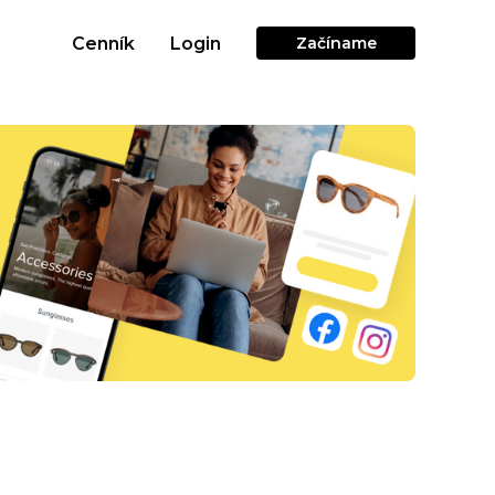
Cenník
Login
Začíname