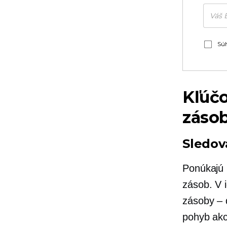
Súh
Kľúčo
záso
Sledov
Ponúkajú 
zásob. V 
zásoby – 
pohyb akc