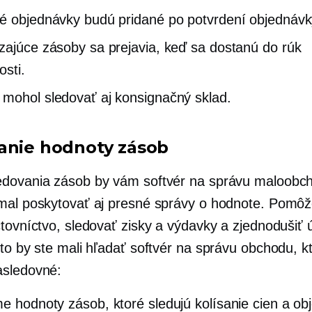
é objednávky budú pridané po potvrdení objednávk
zajúce zásoby sa prejavia, keď sa dostanú do rúk
osti.
mohol sledovať aj konsignačný sklad.
anie hodnoty zásob
dovania zásob by vám softvér na správu maloobc
mal poskytovať aj presné správy o hodnote. Pomô
čtovníctvo, sledovať zisky a výdavky a zjednodušiť 
eto by ste mali hľadať softvér na správu obchodu, k
asledovné:
me
hodnoty zásob, ktoré sledujú kolísanie cien a ob