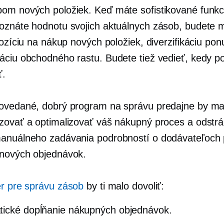
om nových položiek. Keď máte sofistikované funkc
oznáte hodnotu svojich aktuálnych zásob, budete 
pozíciu na nákup nových položiek, diverzifikáciu pon
áciu obchodného rastu. Budete tiež vedieť, kedy p
ť.
ovedané, dobrý program na správu predajne by ma
zovať a optimalizovať váš nákupný proces a odstrá
anuálneho zadávania podrobností o dodávateľoch 
nových objednávok.
ér pre správu zásob
by ti malo dovoliť:
ické dopĺňanie nákupných objednávok.