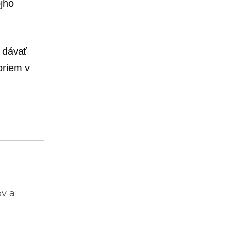
jho
i dávať
oriem v
ov a