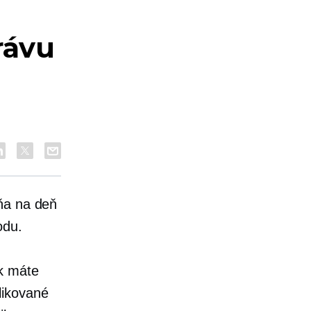
rávu
ňa na deň
odu.
k máte
likované