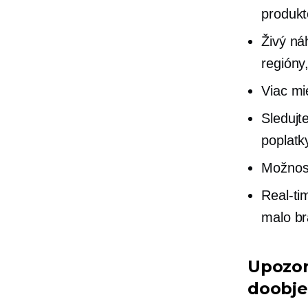
produkt
Živý ná
regióny,
Viac mi
Sledujt
poplatk
Možnost
Real-ti
malo br
Upozor
doobje