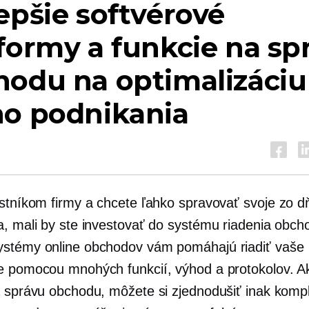
epšie softvérové ​​
formy a funkcie na sp
hodu na optimalizáciu
ho podnikania
astníkom firmy a chcete ľahko spravovať svoje
zo d
a, mali by ste investovať do systému riadenia obch
stémy online obchodov vám pomáhajú riadiť vaše
e pomocou mnohých funkcií, výhod a protokolov. A
a správu obchodu, môžete si zjednodušiť inak komp