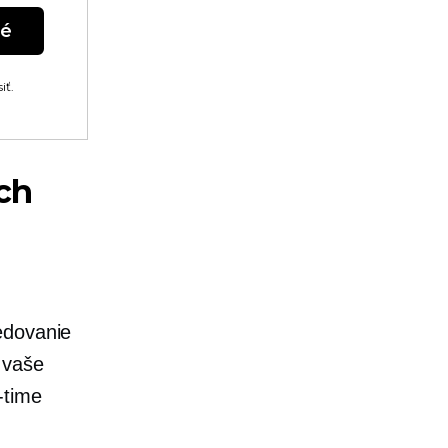
né
iť.
ch
edovanie
 vaše
-time