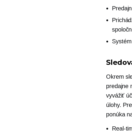
Predajn
Prichád
spoločn
Systém 
Sledov
Okrem sle
predajne 
vyvážiť ú
úlohy. Pr
ponúka n
Real-ti