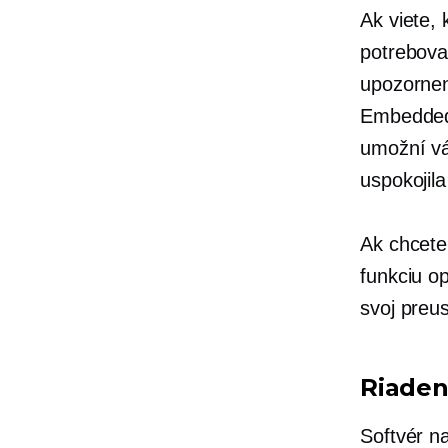
Ak viete,
potrebova
upozornen
Embedde
umožní vá
uspokojil
Ak chcete
funkciu o
svoj preu
Riaden
Softvér n