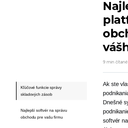
Najl
plat
obc
váš
9 min čítané
Ak ste vl
Kľúčové funkcie správy
podnikani
skladových zásob
Dnešné sy
Najlepší softvér na správu
podnikani
obchodu pre vašu firmu
softvér n