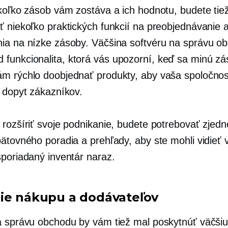
 koľko zásob vám zostáva a ich hodnotu, budete tie
ť niekoľko praktických funkcií na preobjednávanie 
ia na nízke zásoby. Väčšina softvéru na správu 
d
funkcionalita, ktorá vás upozorní, keď sa minú zá
m rýchlo doobjednať produkty, aby vaša spoločno
a dopyt zákazníkov.
 rozšíriť svoje podnikanie, budete potrebovať zjed
pätovného poradia a prehľady, aby ste mohli vidieť 
sporiadaný inventár naraz.
ie nákupu a dodávateľov
a správu obchodu by vám tiež mal poskytnúť väčšiu