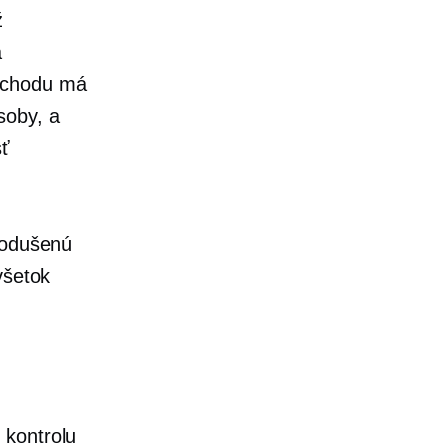
ž
a
obchodu má
soby, a
sť
nodušenú
všetok
 kontrolu