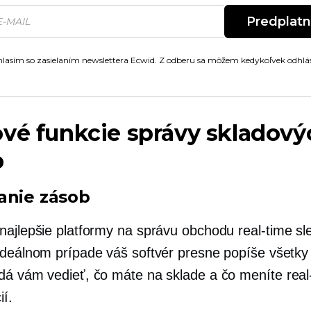
Predplat
lasím so zasielaním newslettera Ecwid. Z odberu sa môžem kedykoľvek odhlás
vé funkcie správy skladový
b
anie zásob
najlepšie platformy na správu obchodu
real-time
sl
ideálnom prípade váš softvér presne popíše všetky
dá vám vedieť, čo máte na sklade a čo meníte
real
ií.