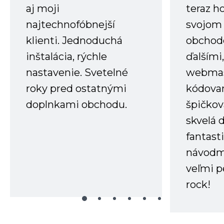
aj moji
teraz h
najtechnofóbnejší
svojom
klienti. Jednoduchá
obchode
inštalácia, rýchle
ďalšími
nastavenie. Svetelné
webmas
roky pred ostatnými
kódovan
doplnkami obchodu.
špičkov
skvelá 
fantast
návodm
veľmi p
rock!