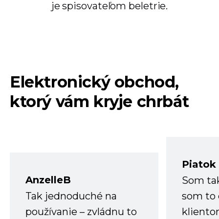
je spisovateľom beletrie.
Elektronický obchod,
ktorý vám kryje chrbát
Piatok
AnzelleB
Som ta
Tak jednoduché na
som to 
používanie – zvládnu to
kliento