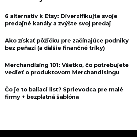
6 alternatív k Etsy: Diverzifikujte svoje
predajné kanály a zvýšte svoj predaj
Ako získať pôžičku pre začínajúce podniky
bez peňazí (a ďalšie finančné triky)
Merchandising 101: Všetko, čo potrebujete
vedieť o produktovom Merchandisingu
Čo je to baliaci list? Sprievodca pre malé
firmy + bezplatná šablóna