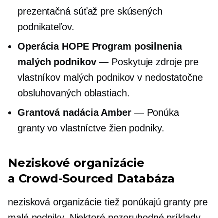
prezentačná súťaž pre skúsených
podnikateľov.
Operácia HOPE Program posilnenia
malých podnikov
— Poskytuje zdroje pre
vlastníkov malých podnikov v nedostatočne
obsluhovaných oblastiach.
Grantová nadácia Amber
— Ponúka
granty
vo vlastníctve žien
podniky.
Neziskové organizácie
a
Crowd-Sourced
Databáza
nezisková
organizácie tiež ponúkajú granty pre
malé podniky. Niektoré pozoruhodné príklady