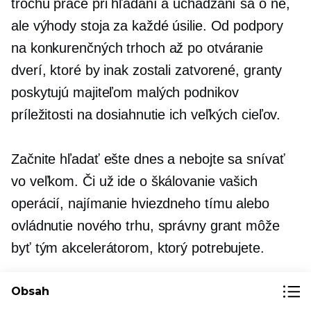
trochu práce pri hľadaní a uchádzaní sa o ne,
ale výhody stoja za každé úsilie. Od podpory
na konkurenčných trhoch až po otváranie
dverí, ktoré by inak zostali zatvorené, granty
poskytujú majiteľom malých podnikov
príležitosti na dosiahnutie ich veľkých cieľov.
Začnite hľadať ešte dnes a nebojte sa snívať
vo veľkom. Či už ide o škálovanie vašich
operácií, najímanie hviezdneho tímu alebo
ovládnutie nového trhu, správny grant môže
byť tým akcelerátorom, ktorý potrebujete.
A pamätajte, že dosiahnutie prvého veľkého
Obsah