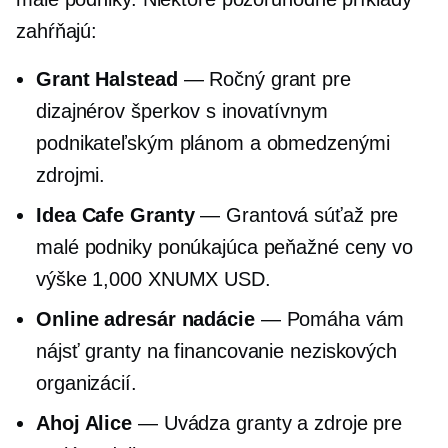
zahŕňajú:
Grant Halstead
— Ročný grant pre
dizajnérov šperkov s inovatívnym
podnikateľským plánom a obmedzenými
zdrojmi.
Idea Cafe Granty
— Grantová súťaž pre
malé podniky ponúkajúca peňažné ceny vo
výške 1,000 XNUMX USD.
Online adresár nadácie
— Pomáha vám
nájsť granty na financovanie neziskových
organizácií.
Ahoj Alice
— Uvádza granty a zdroje pre