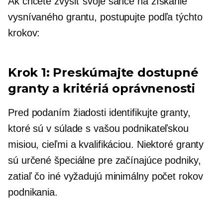
Ak chcete zvýšiť svoje šance na získanie
vysnívaného grantu, postupujte podľa týchto
krokov:
Krok 1: Preskúmajte dostupné
granty a kritériá oprávnenosti
Pred podaním žiadosti identifikujte granty,
ktoré sú v súlade s vašou podnikateľskou
misiou, cieľmi a kvalifikáciou. Niektoré granty
sú určené špeciálne pre začínajúce podniky,
zatiaľ čo iné vyžadujú minimálny počet rokov
podnikania.