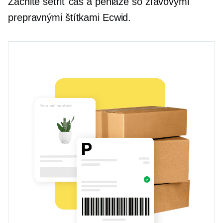
Začnite šetriť čas a peniaze so zľavovými
prepravnými štítkami Ecwid.