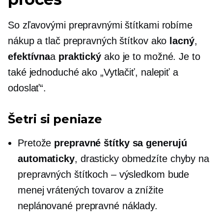
So zľavovými prepravnými štítkami robíme
nákup a tlač prepravných štítkov ako
lacný
,
efektívna
a
praktický
ako je to možné. Je to
také jednoduché ako „Vytlačiť, nalepiť a
odoslať“.
Šetri si peniaze
Pretože
prepravné štítky sa generujú
automaticky
, drasticky obmedzíte chyby na
prepravných štítkoch – výsledkom bude
menej vrátených tovarov a znížite
neplánované prepravné náklady.