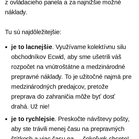
z ovládacieho panela a za najnižšie možné
náklady.
Tu sú najdôležitejšie:
je to lacnejšie
. Využívame kolektívnu silu
obchodníkov Ecwid, aby sme ušetrili váš
rozpočet na vnútroštátne a medzinárodné
prepravné náklady. To je užitočné najmä pre
medzinárodných predajcov, pretože
preprava do zahraničia môže byť dosť
drahá. Už nie!
je to rychlejsie
. Preskočte návštevy pošty,
aby ste trávili menej času na prepravných
štítkoch a viac času na ... čokoľvek chcete!