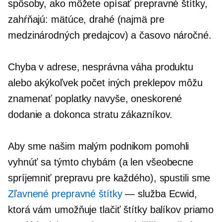
spôsoby, ako môžete opísať prepravné štítky,
zahŕňajú: mätúce, drahé (najmä pre
medzinárodných predajcov) a
časovo náročné.
Chyba v adrese, nesprávna váha produktu
alebo akýkoľvek počet iných preklepov môžu
znamenať poplatky navyše, oneskorené
dodanie a dokonca stratu zákazníkov.
Aby sme našim malým podnikom pomohli
vyhnúť sa týmto chybám (a len všeobecne
spríjemniť prepravu pre každého), spustili sme
Zľavnené prepravné štítky
— služba Ecwid,
ktorá vám umožňuje tlačiť štítky balíkov priamo