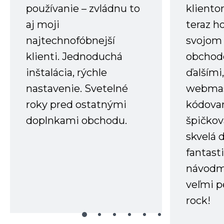
používanie – zvládnu to
kliento
aj moji
teraz h
najtechnofóbnejší
svojom
klienti. Jednoduchá
obchode
inštalácia, rýchle
ďalšími
nastavenie. Svetelné
webmas
roky pred ostatnými
kódovan
doplnkami obchodu.
špičkov
skvelá 
fantast
návodm
veľmi p
rock!