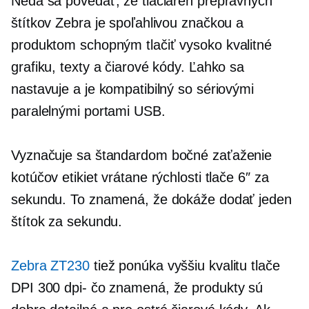
Nedá sa povedať, že tlačiareň prepravných
štítkov Zebra je spoľahlivou značkou a
produktom schopným tlačiť
vysoko kvalitné
grafiku, texty a čiarové kódy. Ľahko sa
nastavuje a je kompatibilný so sériovými
paralelnými portami USB.
Vyznačuje sa štandardom
bočné zaťaženie
kotúčov etikiet vrátane rýchlosti tlače 6″ za
sekundu. To znamená, že dokáže dodať jeden
štítok za sekundu.
Zebra ZT230
tiež ponúka vyššiu kvalitu tlače
DPI
300 dpi-
čo znamená, že produkty sú