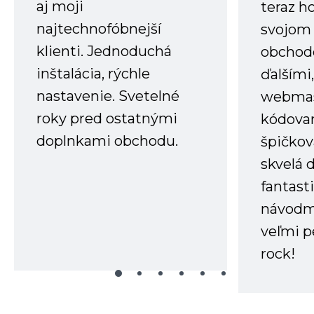
aj moji
teraz h
najtechnofóbnejší
svojom
klienti. Jednoduchá
obchode
inštalácia, rýchle
ďalšími
nastavenie. Svetelné
webmas
roky pred ostatnými
kódovan
doplnkami obchodu.
špičkov
skvelá 
fantast
návodm
veľmi p
rock!