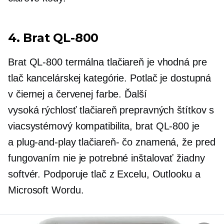
4. Brat
QL-800
Brat
QL-800
termálna tlačiareň je vhodná pre
tlač kancelárskej kategórie. Potlač je dostupná
v čiernej a červenej farbe. Ďalší
vysoká rýchlosť
tlačiareň prepravných štítkov s
viacsystémový
kompatibilita, brat
QL-800
je
a
plug-and-play
tlačiareň-
čo znamená, že pred
fungovaním nie je potrebné inštalovať žiadny
softvér. Podporuje tlač z Excelu, Outlooku a
Microsoft Wordu.