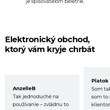
je spisovateľom beletrie.
Elektronický obchod,
ktorý vám kryje chrbát
Piatok
AnzelleB
Som ta
Tak jednoduché na
som to 
používanie – zvládnu to
kliento