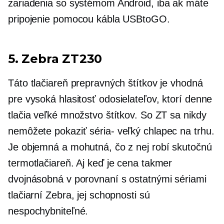
zariadenia so systémom Android, iba ak máte
pripojenie pomocou kábla USBtoGO.
5. Zebra ZT230
Táto tlačiareň prepravných štítkov je vhodná
pre
vysoká hlasitosť
odosielateľov, ktorí denne
tlačia veľké množstvo štítkov. So ZT sa nikdy
nemôžete pokaziť
séria-
veľký chlapec na trhu.
Je objemná a mohutná, čo z nej robí skutočnú
termotlačiareň. Aj keď je cena takmer
dvojnásobná v porovnaní s ostatnými sériami
tlačiarní Zebra, jej schopnosti sú
nespochybniteľné.