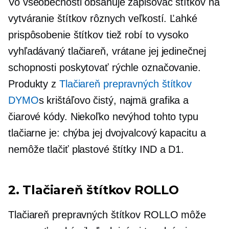
Vo všeobecnosti obsahuje zapisovač štítkov na
vytváranie štítkov rôznych veľkostí. Ľahké
prispôsobenie štítkov tiež robí to vysoko
vyhľadávaný
tlačiareň, vrátane jej jedinečnej
schopnosti poskytovať rýchle označovanie.
Produkty z
Tlačiareň prepravných štítkov
DYMO
s
krištáľovo čistý,
najmä grafika a
čiarové kódy. Niekoľko nevýhod tohto typu
tlačiarne je: chýba jej
dvojvalcový
kapacitu a
nemôže tlačiť plastové štítky IND a D1.
2. Tlačiareň štítkov ROLLO
Tlačiareň prepravných štítkov ROLLO môže