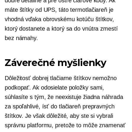
dobre detailné
a pre ostré čiarové kódy. Ak
máte štítky od UPS, táto termotlačiareň je
vhodná vďaka obrovskému kotúču štítkov,
ktorý dostanete a ktorý sa do vnútra zmestí
bez námahy.
Záverečné myšlienky
Dôležitosť dobrej tlačiarne štítkov nemožno
podkopať. Ak odosielate položky sami,
súhlasíte s tým, že neexistuje žiadna náhrada
za spoľahlivé,
ísť do
tlačiareň prepravných
štítkov. Je však dôležité, aby ste si vybrali
správnu platformu, pretože to môže znamenať