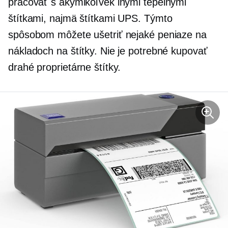
pracovať s akýmikoľvek inými tepelnými
štítkami, najmä štítkami UPS. Týmto
spôsobom môžete ušetriť nejaké peniaze na
nákladoch na štítky. Nie je potrebné kupovať
drahé proprietárne štítky.