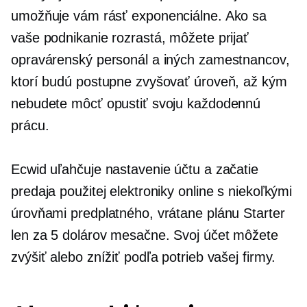
umožňuje vám rásť exponenciálne. Ako sa
vaše podnikanie rozrastá, môžete prijať
opravárenský personál a iných zamestnancov,
ktorí budú postupne zvyšovať úroveň, až kým
nebudete môcť opustiť svoju každodennú
prácu.
Ecwid uľahčuje nastavenie účtu a začatie
predaja použitej elektroniky online s niekoľkými
úrovňami predplatného, ​​vrátane plánu Starter
len za 5 dolárov mesačne. Svoj účet môžete
zvýšiť alebo znížiť podľa potrieb vašej firmy.