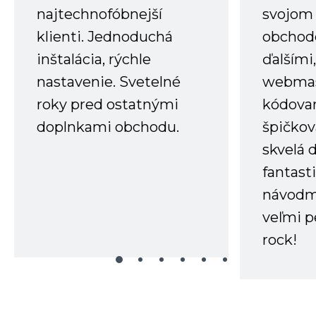
najtechnofóbnejší
svojom
klienti. Jednoduchá
obchode
inštalácia, rýchle
ďalšími
nastavenie. Svetelné
webmas
roky pred ostatnými
kódovan
doplnkami obchodu.
špičkov
skvelá 
fantast
návodm
veľmi p
rock!