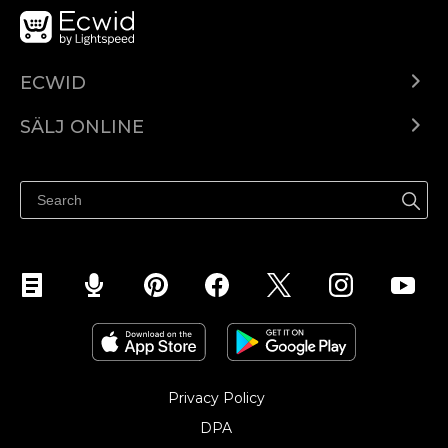
ECWID
Ecwid.com
SÄLJ ONLINE
Pris
Sälj överallt
Hjälpcenter
Sälj på Facebook
Sälj på Instagram
Privacy Policy
DPA