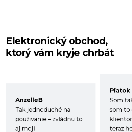
Elektronický obchod,
ktorý vám kryje chrbát
Piatok
AnzelleB
Som ta
Tak jednoduché na
som to 
používanie – zvládnu to
kliento
aj moji
teraz h