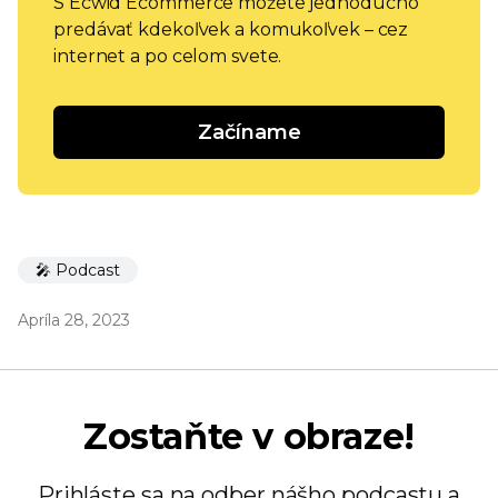
S Ecwid Ecommerce môžete jednoducho
predávať kdekoľvek a komukoľvek – cez
internet a po celom svete.
Začíname
🎤 Podcast
Apríla 28, 2023
Zostaňte v obraze!
Prihláste sa na odber nášho podcastu a