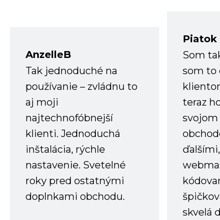
Piatok
AnzelleB
Som ta
Tak jednoduché na
som to 
používanie – zvládnu to
kliento
aj moji
teraz h
najtechnofóbnejší
svojom
klienti. Jednoduchá
obchode
inštalácia, rýchle
ďalšími
nastavenie. Svetelné
webmas
roky pred ostatnými
kódovan
doplnkami obchodu.
špičkov
skvelá 