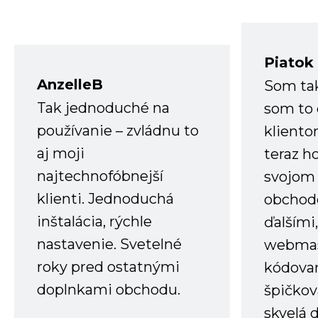
Piatok
AnzelleB
Som ta
Tak jednoduché na
som to 
používanie – zvládnu to
kliento
aj moji
teraz h
najtechnofóbnejší
svojom
klienti. Jednoduchá
obchode
inštalácia, rýchle
ďalšími
nastavenie. Svetelné
webmas
roky pred ostatnými
kódovan
doplnkami obchodu.
špičkov
skvelá 