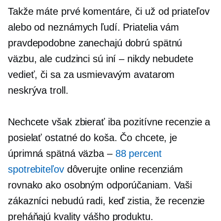
Takže máte prvé komentáre, či už od priateľov
alebo od neznámych ľudí. Priatelia vám
pravdepodobne zanechajú dobrú spätnú
väzbu, ale cudzinci sú iní – nikdy nebudete
vedieť, či sa za usmievavým avatarom
neskrýva troll.
Nechcete však zbierať iba pozitívne recenzie a
posielať ostatné do koša. Čo chcete, je
úprimná spätná väzba –
88 percent
spotrebiteľov
dôverujte online recenziám
rovnako ako osobným odporúčaniam. Vaši
zákazníci nebudú radi, keď zistia, že recenzie
preháňajú kvality vášho produktu.