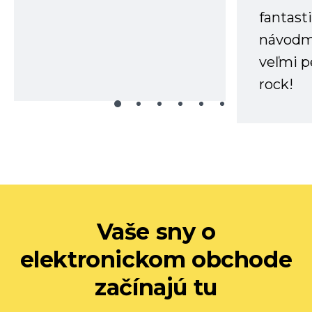
fantast
návodm
veľmi p
rock!
Vaše sny o
elektronickom obchode
začínajú tu