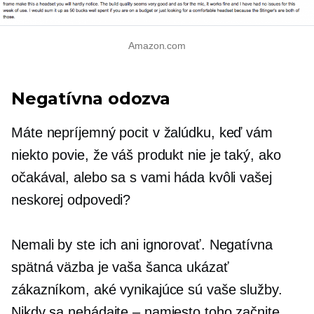
Amazon.com
Negatívna odozva
Máte nepríjemný pocit v žalúdku, keď vám
niekto povie, že váš produkt nie je taký, ako
očakával, alebo sa s vami háda kvôli vašej
neskorej odpovedi?
Nemali by ste ich ani ignorovať. Negatívna
spätná väzba je vaša šanca ukázať
zákazníkom, aké vynikajúce sú vaše služby.
Nikdy sa nehádajte – namiesto toho začnite