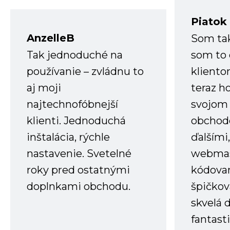
Piatok
AnzelleB
Som ta
Tak jednoduché na
som to 
používanie – zvládnu to
kliento
aj moji
teraz h
najtechnofóbnejší
svojom
klienti. Jednoduchá
obchode
inštalácia, rýchle
ďalšími
nastavenie. Svetelné
webmas
roky pred ostatnými
kódovan
doplnkami obchodu.
špičkov
skvelá 
fantast