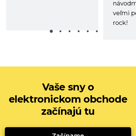
návodm
veľmi p
rock!
Vaše sny o
elektronickom obchode
začínajú tu
Začíname