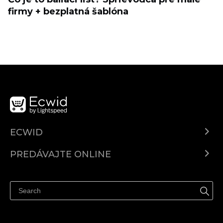
firmy + bezplatná šablóna
ECWID
Ecwid.com
PREDÁVAJTE ONLINE
Cenník
Predaj všade
Centrum pomoci
Predávajte na Facebook
Predávať na Instagram