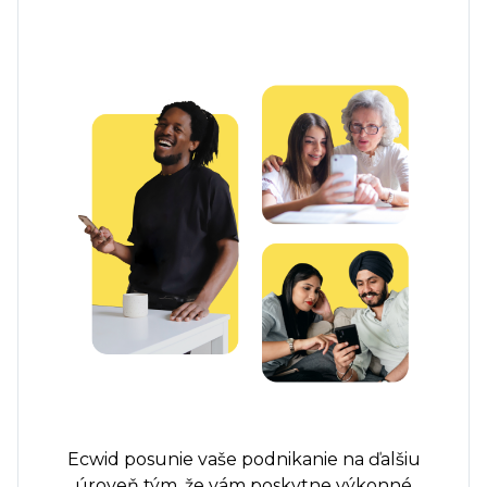
Ecwid posunie vaše podnikanie na ďalšiu
úroveň tým, že vám poskytne výkonné