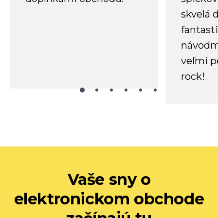
skvelá 
fantast
návodm
veľmi p
rock!
Vaše sny o
elektronickom obchode