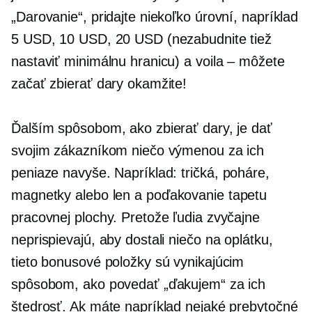
„Darovanie“, pridajte niekoľko úrovní, napríklad
5 USD, 10 USD, 20 USD (nezabudnite tiež
nastaviť minimálnu hranicu) a voila – môžete
začať zbierať dary okamžite!
Ďalším spôsobom, ako zbierať dary, je dať
svojim zákazníkom niečo výmenou za ich
peniaze navyše. Napríklad:
tričká,
poháre,
magnetky alebo len a
poďakovanie
tapetu
pracovnej plochy. Pretože ľudia zvyčajne
neprispievajú, aby dostali niečo na oplátku,
tieto bonusové položky sú vynikajúcim
spôsobom, ako povedať „ďakujem“ za ich
štedrosť. Ak máte napríklad nejaké prebytočné