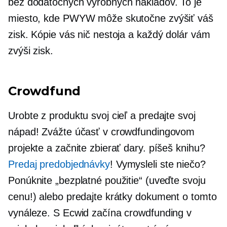
bez dodatočných výrobných nákladov. To je
miesto, kde PWYW môže skutočne zvýšiť váš
zisk. Kópie vás nič nestoja a každý dolár vám
zvýši zisk.
Crowdfund
Urobte z produktu svoj cieľ a predajte svoj
nápad! Zvážte účasť v crowdfundingovom
projekte a začnite zbierať dary. píšeš knihu?
Predaj predobjednávky
! Vymysleli ste niečo?
Ponúknite „bezplatné použitie“ (uveďte svoju
cenu!) alebo predajte krátky dokument o tomto
vynáleze. S Ecwid začína crowdfunding v