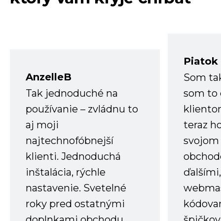
Piatok
AnzelleB
Som ta
Tak jednoduché na
som to 
používanie – zvládnu to
kliento
aj moji
teraz h
najtechnofóbnejší
svojom
klienti. Jednoduchá
obchode
inštalácia, rýchle
ďalšími
nastavenie. Svetelné
webmas
roky pred ostatnými
kódovan
doplnkami obchodu.
špičkov