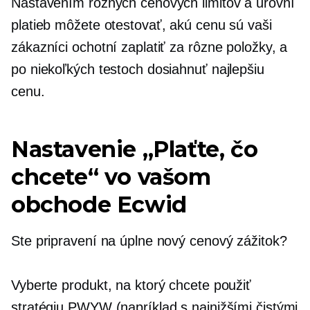
Nastavením rôznych cenových limitov a úrovní
platieb môžete otestovať, akú cenu sú vaši
zákazníci ochotní zaplatiť za rôzne položky, a
po niekoľkých testoch dosiahnuť najlepšiu
cenu.
Nastavenie „Plaťte, čo
chcete“ vo vašom
obchode Ecwid
Ste pripravení na úplne nový cenový zážitok?
Vyberte produkt, na ktorý chcete použiť
stratégiu PWYW (napríklad s najnižšími čistými