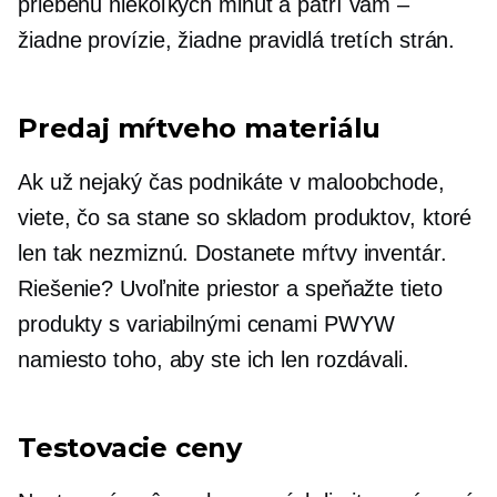
priebehu niekoľkých minút a patrí vám –
žiadne provízie, žiadne pravidlá tretích strán.
Predaj mŕtveho materiálu
Ak už nejaký čas podnikáte v maloobchode,
viete, čo sa stane so skladom produktov, ktoré
len tak nezmiznú. Dostanete mŕtvy inventár.
Riešenie? Uvoľnite priestor a speňažte tieto
produkty s variabilnými cenami PWYW
namiesto toho, aby ste ich len rozdávali.
Testovacie ceny