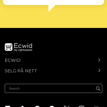
ECWID
Ecwid.com
SELG PÅ NETT
Pris
Selg hvor som helst
Hjelpesenter
Selg på Facebook
Selg på Instagram