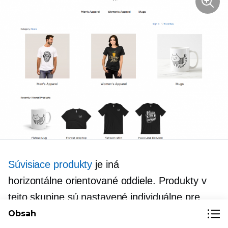
Súvisiace produkty
je iná
horizontálne orientované
oddiele. Produkty v
tejto skupine sú nastavené individuálne pre
každú produktovú stránku, čo umožňuje
Obsah