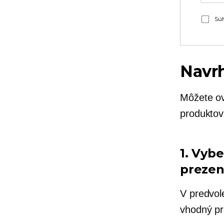
Súh
Navrh
Môžete ov
produkto
1. Vybe
prezen
V predvol
vhodný pr