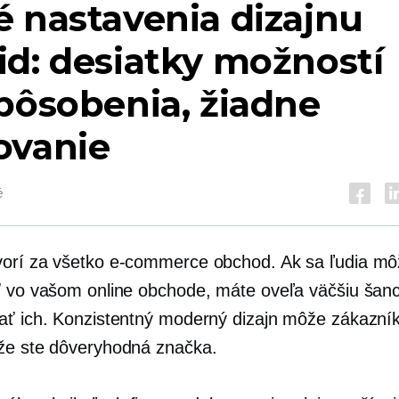
 nastavenia dizajnu
d: desiatky možností
pôsobenia, žiadne
ovanie
é
vorí za všetko
e-commerce
obchod. Ak sa ľudia mô
ť vo vašom online obchode, máte oveľa väčšiu šan
ať ich. Konzistentný moderný dizajn môže zákazn
že ste dôveryhodná značka.