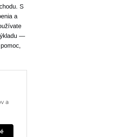
bchodu. S
benia a
oužívate
výkladu —
e pomoc,
ov a
né