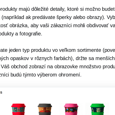
rodukty majú dôležité detaily, ktoré si možno budet
ť (napríklad ak predávate šperky alebo obrazy). Vyb
kosť obrázka, aby vaši zákazníci mohli obdivovať v
dukty a fotografie.
ate jeden typ produktu vo veľkom sortimente (po
ých opaskov v rôznych farbách), držte sa menších
 Váš obchod zobrazí na obrazovke množstvo produ
zníci budú týmto výberom ohromení.