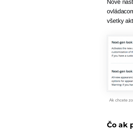
Nové nas
ovládacom 
všetky ak
Ak chcete zo
Čo ak 