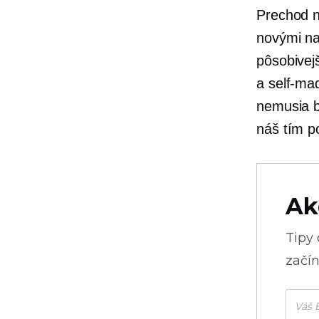
Prechod n
novými na
pôsobivej
a
self-ma
nemusia b
náš tím po
Ak
Tipy
začín