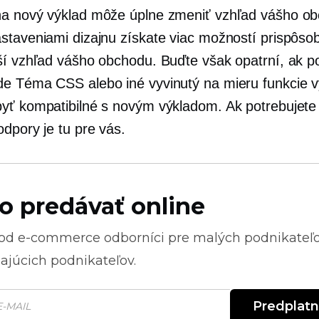
a nový výklad môže úplne zmeniť vzhľad vášho o
staveniami dizajnu získate viac možností prispôso
ší vzhľad vášho obchodu. Buďte však opatrní, ak p
de
Téma CSS alebo iné
vyvinutý na mieru
funkcie 
yť kompatibilné s novým výkladom. Ak potrebujet
dpory je tu pre vás.
o predávať online
 od
e-commerce
odborníci pre malých podnikateľ
ajúcich podnikateľov.
Predplat