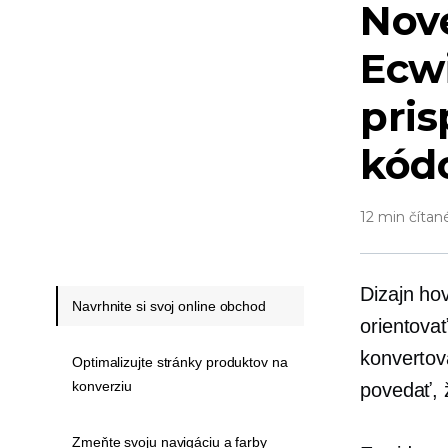
Nové
Ecwi
pris
kód
12 min čítan
Dizajn ho
Navrhnite si svoj online obchod
orientova
konvertov
Optimalizujte stránky produktov na
konverziu
povedať, 
Zmeňte svoju navigáciu a farby