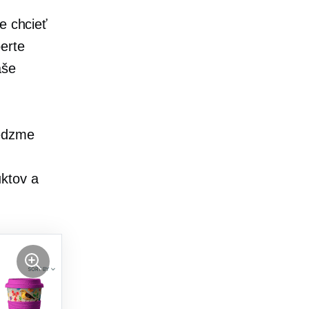
e chcieť
erte
aše
vedzme
ktov a