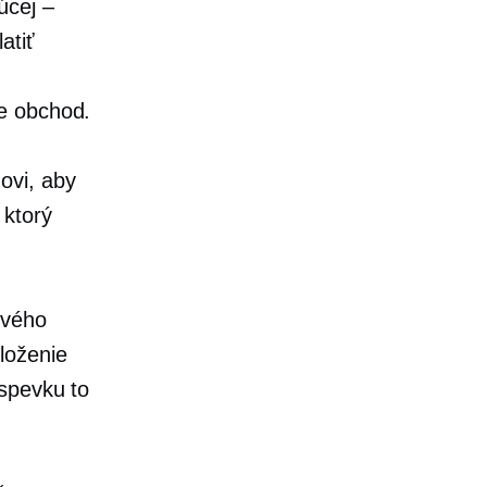
úcej –
atiť
e
obchod.
ovi, aby
 ktorý
ového
loženie
íspevku to