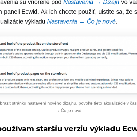
tavenia sú vnorené pod
Nastavenia → Dizajn
vo va
paneli Ecwid. Ak ich chcete použiť, uistite sa, že st
tualizácie výkladu
Nastavenia → Čo je nové
.
braziť stránku nastavení nového dizajnu, povoľte tieto aktualizácie v čas
→ Čo je nové
používam staršiu verziu výkladu Ec