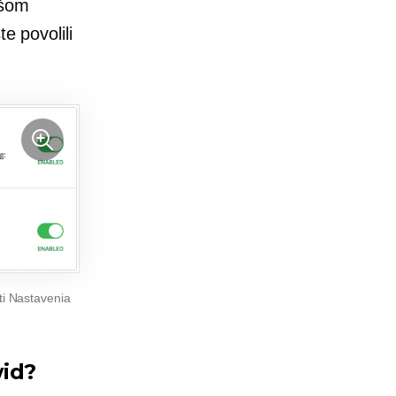
šom
e povolili
ti Nastavenia
wid?