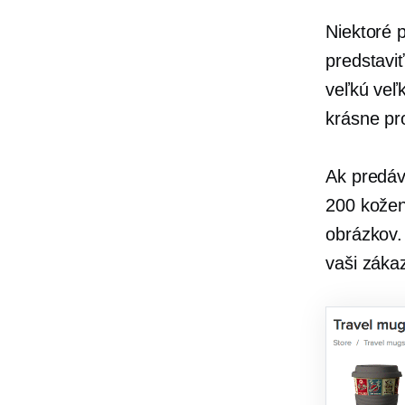
Niektoré p
predstavi
veľkú veľ
krásne pro
Ak predáv
200 kožen
obrázkov.
vaši záka