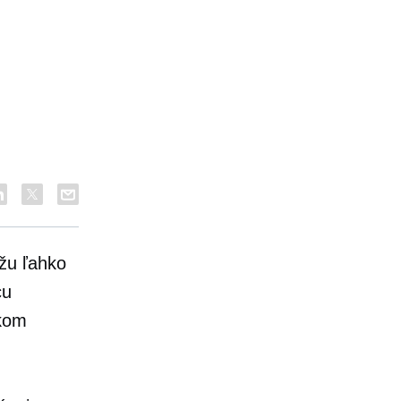
žu ľahko
cu
íkom