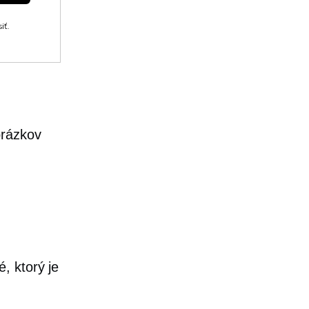
iť.
brázkov
é,
ktorý je