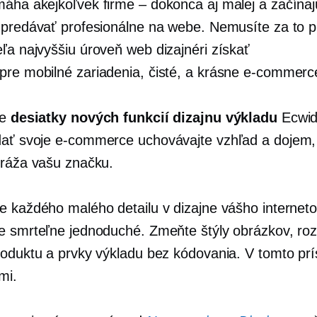
áha akejkoľvek firme – dokonca aj malej a začínaj
 predávať profesionálne na webe. Nemusíte za to pl
eľa
najvyššiu úroveň
web dizajnéri získať
pre mobilné zariadenia,
čisté, a krásne
e-commerc
me
desiatky nových funkcií dizajnu výkladu
Ecwid
dať svoje
e-commerce
uchovávajte vzhľad a dojem,
dráža vašu značku.
e každého malého detailu v dizajne vášho internet
e smrteľne jednoduché. Zmeňte štýly obrázkov, roz
roduktu a prvky výkladu bez kódovania. V tomto pr
mi.