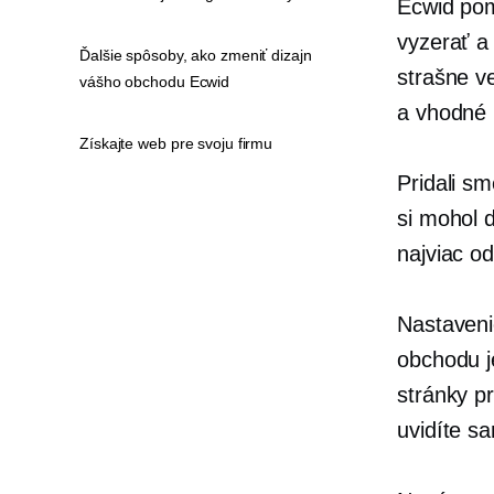
Ecwid pom
vyzerať a
Ďalšie spôsoby, ako zmeniť dizajn
strašne v
vášho obchodu Ecwid
a
vhodné 
Získajte web pre svoju firmu
Pridali s
si mohol 
najviac o
Nastaveni
obchodu j
stránky p
uvidíte sa